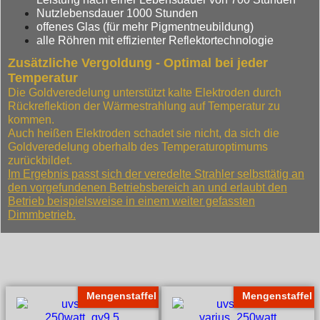
Nutzlebensdauer 1000 Stunden
offenes Glas (für mehr Pigmentneubildung)
alle Röhren mit effizienter Reflektortechnologie
Zusätzliche Vergoldung - Optimal bei jeder
Temperatur
Die Goldveredelung unterstützt kalte Elektroden durch
Rückreflektion der Wärmestrahlung auf Temperatur zu
kommen.
Auch heißen Elektroden schadet sie nicht, da sich die
Goldveredelung oberhalb des Temperaturoptimums
zurückbildet.
Im Ergebnis passt sich der veredelte Strahler selbsttätig an
den vorgefundenen Betriebsbereich an und erlaubt den
Betrieb beispielsweise in einem weiter gefassten
Dimmbetrieb.
Mengenstaffel
Mengenstaffel