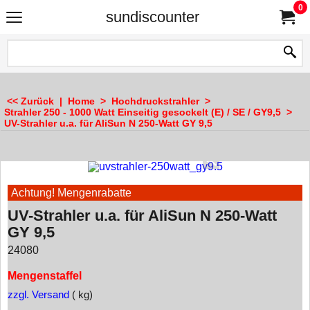
0
sundiscounter
<< Zurück
|
Home
>
Hochdruckstrahler
>
Strahler 250 - 1000 Watt Einseitig gesockelt (E) / SE / GY9,5
>
UV-Strahler u.a. für AliSun N 250-Watt GY 9,5
Achtung! Mengenrabatte
UV-Strahler u.a. für AliSun N 250-Watt
GY 9,5
24080
Mengenstaffel
zzgl. Versand
kg