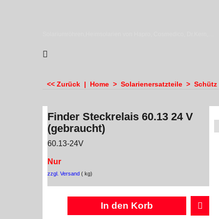
sundiscounter
Solariumröhren,Heimsolarien von Hapro, Cosmedico, Dr.Kern, Megasun & Ergoline
<< Zurück
|
Home
>
Solarienersatzteile
>
Schütz 
Finder Steckrelais 60.13 24 V
(gebraucht)
60.13-24V
Nur
zzgl. Versand
kg
In den Korb