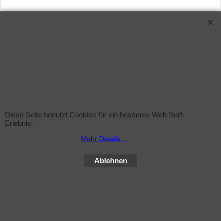
Sprühflasche (leer)
zzgl. Versand
Diese Seite benutzt Cookies für ein besseres Web Surf-
Sprühflasche inkl. Sprühkopf , 1Liter ohne Inhalt
Erlebnis.
Mehr Infos
Mehr Details ...
Ablehnen
WebShop erstellt mit ShopFactory Shop Software.