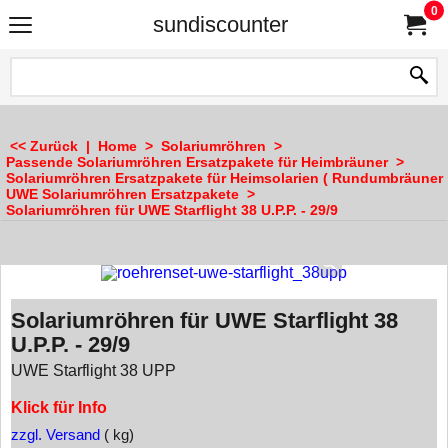
0
sundiscounter
<< Zurück
|
Home
>
Solariumröhren
>
Passende Solariumröhren Ersatzpakete für Heimbräuner
>
Solariumröhren Ersatzpakete für Heimsolarien ( Rundumbräuner 
UWE Solariumröhren Ersatzpakete
>
Solariumröhren für UWE Starflight 38 U.P.P. - 29/9
Solariumröhren für UWE Starflight 38
U.P.P. - 29/9
UWE Starflight 38 UPP
Klick für Info
zzgl. Versand
kg