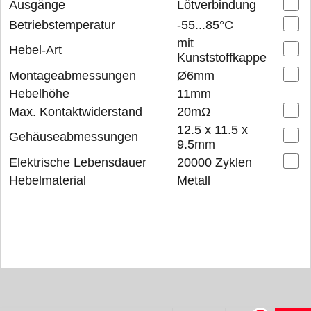
Ausgänge
Lötverbindung
Betriebstemperatur
-55...85°C
mit
Hebel-Art
Kunststoffkappe
Montageabmessungen
Ø6mm
Hebelhöhe
11mm
Max. Kontaktwiderstand
20mΩ
12.5 x 11.5 x
Gehäuseabmessungen
9.5mm
Elektrische Lebensdauer
20000 Zyklen
Hebelmaterial
Metall
WebShop erstellt mit ShopFactory Shop Software.