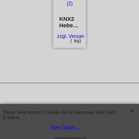
KNX2
Hebelschalter
zzgl. Versand
kg
WebShop erstellt mit ShopFactory Shop Software.
Diese Seite benutzt Cookies für ein besseres Web Surf-
Erlebnis.
Mehr Details ...