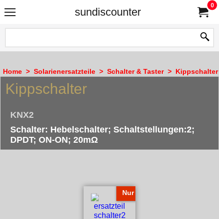
0
sundiscounter
Home
>
Solarienersatzteile
>
Schalter & Taster
>
Kippschalter
Kippschalter
KNX2
Schalter: Hebelschalter; Schaltstellungen:2;
DPDT; ON-ON; 20mΩ
Nur