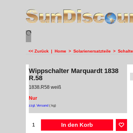
sundiscounter
Solariumröhren,Heimsolarien von Hapro, Cosmedico, Dr.Kern, Megasun & Ergoline
<< Zurück
|
Home
>
Solarienersatzteile
>
Schalte
Wippschalter Marquardt 1838
R.58
1838.R58 weiß
Nur
zzgl. Versand
kg
In den Korb