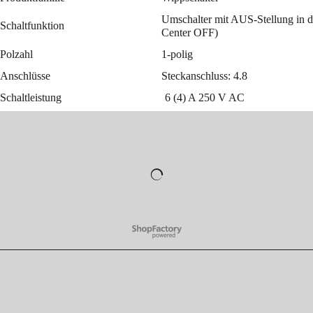
Umschalter mit AUS-Stellun
Schaltfunktion
Center OFF)
Polzahl
1-polig
Anschlüsse
Steckanschluss: 4.8
Schaltleistung
6 (4) A 250 V AC
WebShop erstellt mit
ShopFactory Shop
Software.