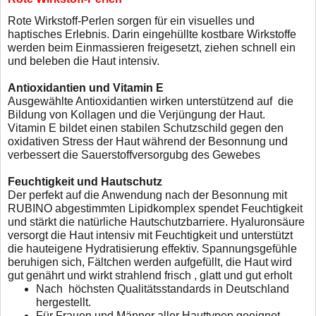
Rote Wirkstoff-Perlen sorgen für ein visuelles und
hap
tisches Erlebnis. Darin eingehüllte kostbare Wirkstoffe
werden beim Einmassieren freigesetzt, ziehen schnell
ein
und beleben die Haut intensiv.
Antioxidantien und Vitamin E
Ausgewählte Antioxidantien wirken unterstützend auf
die
Bildung von Kollagen und die Verjüngung der Haut.
Vitamin E bildet einen stabilen Schutzschild gegen den
oxidativen Stress der Haut während der Besonnung und
verbessert die Sauerstoffversorgubg des Gewebes
Feuchtigkeit und Hautschutz
Der perfekt auf die Anwendung nach der Besonnung mit
RUBINO abgestimmten Lipidkomplex spendet Feuchtigkeit
und stärkt die natürliche Hautschutzbarriere. Hyaluronsäure
versorgt die Haut intensiv mit Feuchtigkeit und unterstützt
die
hauteigene Hydratisierung effektiv. Spannungsgefühle
beruhi
gen sich, Fältchen werden aufgefüllt, die Haut wird
gut genährt
und wirkt strahlend frisch , glatt und gut erholt
Nach höchsten Qualitätsstandards in Deutschland
hergestellt.
Für Frauen und Männer aller Hauttypen geeignet.