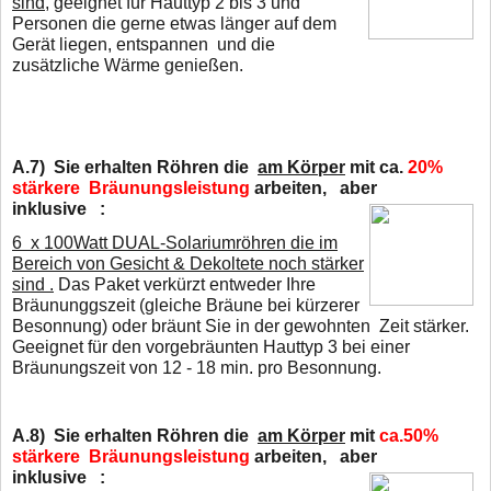
sind
, geeignet für Hauttyp 2 bis 3 und
Personen die gerne etwas länger
auf dem
Gerät liegen, entspannen und die
zusätzliche Wärme genießen.
A.7)
Sie erhalten Röhren die
am Körper
mit ca.
20%
stärkere Bräunungsleistung
arbeiten,
aber
inklusive :
6 x 100Watt DUAL-Solariumröhren die im
Bereich von Gesicht & Dekoltete noch stärker
sind .
D
as Paket verkürzt entweder Ihre
Bräununggszeit (gleiche Bräune bei kürzerer
Besonnung) oder
bräunt Sie in der gewohnten Zeit stärker.
Geeignet für den vorgebräunten Hauttyp 3 bei
einer
Bräunungszeit von 12 - 18 min. pro Besonnung.
A.8)
Sie erhalten Röhren die
am Körper
mit
ca.50%
stärkere Bräunungsleistung
arbeiten,
aber
inklusive :