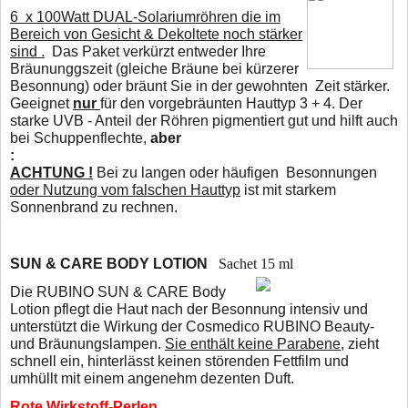
6 x 100Watt DUAL-Solariumröhren die im
Bereich von Gesicht & Dekoltete noch stärker
sind .
D
as Paket verkürzt entweder Ihre
Bräununggszeit (gleiche Bräune bei kürzerer
Besonnung) oder
bräunt Sie in der gewohnten Zeit stärker.
Geeignet
nur
für den vorgebräunten Hauttyp 3 + 4. Der
starke UVB - Anteil der Röhren pigmentiert gut und hilft auch
bei Schuppenflechte,
aber
:
ACHTUNG !
Bei zu langen oder häufigen Besonnungen
oder Nutzung vom falschen Hauttyp
ist mit starkem
Sonnenbrand zu rechnen.
SUN & CARE BODY LOTION
Sachet 15 ml
Die RUBINO SUN & CARE Body
Lotion pflegt die Haut nach der Besonnung intensiv und
unterstützt die Wirkung der Cosmedico RUBINO Beauty-
und Bräunungslampen.
Sie enthält keine Parabene
, zieht
schnell ein, hinterlässt keinen störenden Fettfilm und
umhüllt mit einem angenehm dezenten Duft.
Rote Wirkstoff-Perlen