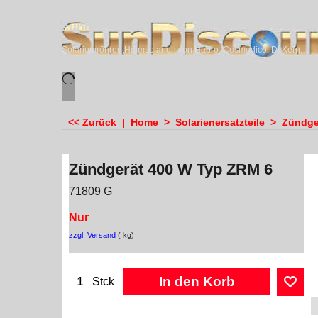
sundiscounter
Solariumröhren,Heimsolarien von Hapro, Cosmedico, Dr.Kern, Megasun & Ergoline
<< Zurück
|
Home
>
Solarienersatzteile
>
Zündge
Zündgerät 400 W Typ ZRM 6
71809 G
Nur
zzgl. Versand
kg
In den Korb
Stck