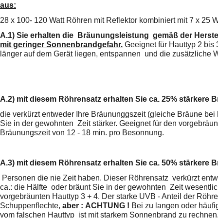
aus:
28
x 100- 120 Watt Röhren mit Reflektor kombiniert mit 7 x 25 
A.1)
Sie erhalten die Bräunungsleistung gemäß der Herste
mit geringer Sonnenbrandgefahr.
Geeignet für Hauttyp 2 bis
länger
auf dem Gerät liegen, entspannen und die zusätzliche
A.2)
mit diesem Röhrensatz erhalten Sie ca. 25% stärkere
B
die verkürzt entweder Ihre Bräununggszeit (gleiche Bräune bei
Sie in der gewohnten Zeit stärker. Geeignet für den vorgebräun
Bräunungszeit von 12 - 18 min. pro Besonnung.
A.3)
mit diesem Röhrensatz erhalten Sie ca. 50% stärkere 
Personen die nie Zeit haben. Dieser Röhrensatz verkürzt ent
ca.: die Hälfte oder
bräunt Sie in der gewohnten Zeit wesentlic
vorgebräunten Hauttyp 3 + 4. Der starke UVB - Anteil der Röhre 
Schuppenflechte,
aber :
ACHTUNG !
Bei zu langen oder häu
vom falschen Hauttyp
ist mit starkem Sonnenbrand zu rechnen