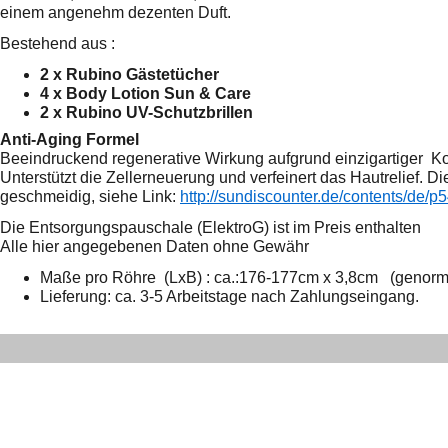
einem angenehm dezenten Duft.
Bestehend aus :
2 x Rubino Gästetücher
4 x Body Lotion Sun & Care
2 x Rubino UV-Schutzbrillen
Anti-Aging Formel
Beeindruckend regenerative Wirkung aufgrund einzigartiger
Ko
Unterstützt die
Zellerneuerung und verfeinert das Hautrelief. 
geschmeidig, siehe Link:
http://sundiscounter.de/contents/de/p
D
ie Entsorgungspauschale (ElektroG) ist im Preis enthalten
Alle hier angegebenen Daten ohne Gewähr
Maße pro Röhre (LxB) : ca.:176-177cm x 3,8cm (genorm
Lieferung: ca. 3-5 Arbeitstage nach Zahlungseingang.