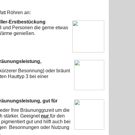
Watt Röhren
an:
ller-Erstbestückung
 3 und Personen die gerne
etwas
 Wärme genießen.
räunungsleistung,
 kürzerer Besonnung) oder
bräunt
ten Hauttyp 3 bei
einer
Bräunungsleistung,
gut für
weder Ihre Bräununggszeit um die
h stärker. Geeignet
nur
für den
pigmentiert gut und hilft auch bei
figen Besonnungen oder Nutzung
.