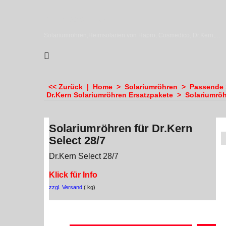
sundiscounter
Solariumröhren,Heimsolarien von Hapro, Cosmedico, Dr.Kern, Megasun & Ergoline
<< Zurück
|
Home
>
Solariumröhren
>
Passende 
Dr.Kern Solariumröhren Ersatzpakete
>
Solariumröh
Solariumröhren für Dr.Kern
Select 28/7
Dr.Kern Select 28/7
Klick für Info
zzgl. Versand
kg