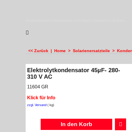
sundiscounter
Solariumröhren,Heimsolarien von Hapro, Cosmedico, Dr.Kern, Megasun & Ergoline
<< Zurück
|
Home
>
Solarienersatzteile
>
Konden
Elektrolytkondensator 45µF- 280-
310 V AC
11604 GR
Klick für Info
zzgl. Versand
kg
In den Korb