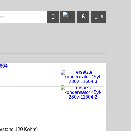
€
0
derstand 120 Kohm)