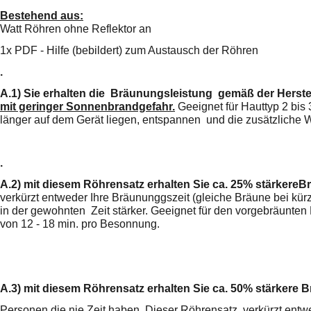
Bestehend aus:
2
Watt Röhren ohne Reflektor
an
1x PDF - Hilfe (bebildert) zum Austausch der Röhren
.
A.1)
Sie erhalten die Bräunungsleistung gemäß der Herste
mit geringer Sonnenbrandgefahr.
Geeignet für Hauttyp 2 bis
länger
auf dem Gerät liegen, entspannen und die zusätzliche
.
A.2)
mit diesem Röhrensatz erhalten Sie ca. 25% stärkere
Br
verkürzt entweder Ihre Bräununggszeit (gleiche Bräune bei kü
in der gewohnten Zeit stärker. Geeignet für den vorgebräunten 
von 12 - 18 min. pro Besonnung.
A.3)
mit diesem Röhrensatz erhalten Sie ca. 50% stärkere 
Personen die nie Zeit haben. Dieser Röhrensatz verkürzt entw