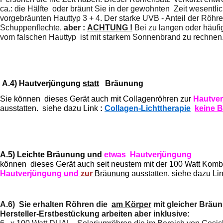
ca.: die Hälfte oder
bräunt Sie in der gewohnten Zeit wesentlic
vorgebräunten Hauttyp 3 + 4. Der starke UVB - Anteil der Röhre 
Schuppenflechte,
aber :
ACHTUNG !
Bei zu langen oder häu
vom falschen Hauttyp
ist mit starkem Sonnenbrand zu rechnen
A.4) Hautverjüngung
statt
Bräunung
Sie können dieses Gerät auch mit Collagenröhren zur
Hautve
ausstatten. siehe dazu Link
:
Collagen-Lichttherapie
keine 
A.5)
Leichte Bräunung
und
etwas Hautverjüngung
können dieses Gerät auch seit neustem mit der 100 Watt Komb
Hautverjüngung und
zur
Bräunung
ausstatten. siehe dazu Lin
A.6)
Sie erhalten Röhren die
am Körper
mit gleicher Bräu
Hersteller-Erstbestückung arbeiten aber inklusive: