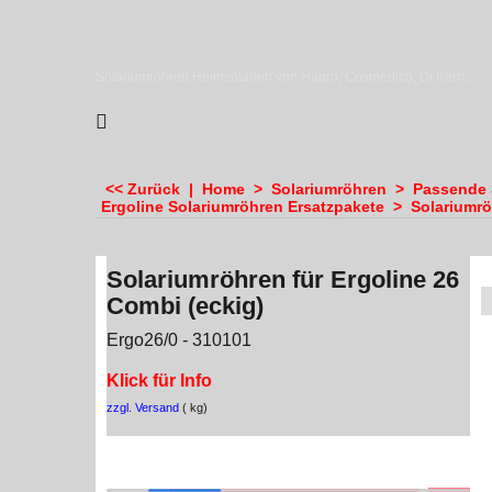
sundiscounter
Solariumröhren,Heimsolarien von Hapro, Cosmedico, Dr.Kern, Megasun & Ergoline
<< Zurück
|
Home
>
Solariumröhren
>
Passende 
Ergoline Solariumröhren Ersatzpakete
>
Solariumrö
Solariumröhren für Ergoline 26
Combi (eckig)
Ergo26/0 - 310101
Klick für Info
zzgl. Versand
kg