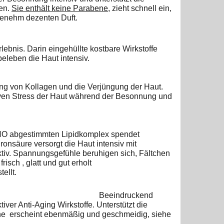
en.
Sie enthält keine Parabene
, zieht schnell ein,
ngenehm dezenten Duft.
rlebnis. Darin eingehüllte kostbare Wirkstoffe
beleben die Haut intensiv.
ung von Kollagen und die Verjüngung der Haut.
iven Stress der Haut während der Besonnung und
O abgestimmten Lipidkomplex spendet
luronsäure
versorgt die Haut intensiv mit
ktiv. Spannungsgefühle beruhi
gen sich, Fältchen
frisch , glatt und gut erholt
ellt.
ormel
Beeindruckend
iver Anti-Aging Wirkstoffe. Unterstützt die
che
erscheint ebenmäßig und geschmeidig, siehe