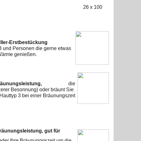
6
x 100
ller-Erstbestückung
 3 und Personen die gerne
etwas
 Wärme genießen.
äunungsleistung,
die
rzerer Besonnung) oder
bräunt Sie
Hauttyp 3 bei
einer Bräunungszeit
Bräunungsleistung,
gut für
eder Ihre Bräununggszeit um die