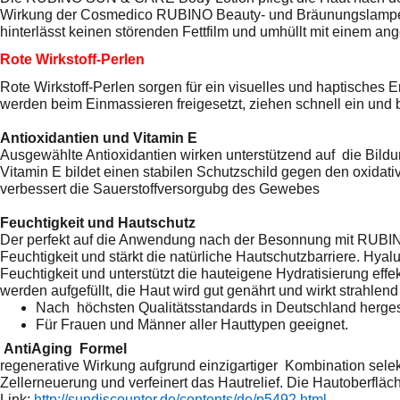
Wirkung der Cosmedico RUBINO Beauty- und Bräunungslamp
hinterlässt keinen störenden Fettfilm und umhüllt mit einem a
Rote Wirkstoff-Perlen
Rote Wirkstoff-Perlen sorgen für ein visuelles und hap
tisches E
werden beim Einmassieren freigesetzt, ziehen schnell
ein und 
Antioxidantien und Vitamin E
Ausgewählte Antioxidantien wirken unterstützend auf
die Bild
Vitamin E bildet einen stabilen Schutzschild gegen den
oxidat
verbessert die Sauerstoffversorgubg des Gewebes
Feuchtigkeit und Hautschutz
Der perfekt auf die Anwendung nach der Besonnung mit
RUBIN
Feuchtigkeit
und stärkt die natürliche Hautschutzbarriere. Hya
Feuchtigkeit und unterstützt die
hauteigene Hydratisierung effe
werden aufgefüllt, die Haut wird gut genährt
und wirkt strahlend 
Nach höchsten Qualitätsstandards in Deutschland hergest
Für Frauen und Männer aller Hauttypen geeignet.
AntiAging F
regenerative Wirkung aufgrund einzigartiger
Kombination selekt
Zellerneuerung und verfeinert das Hautrelief.
Die Hautoberflä
Link:
http://sundiscounter.de/contents/de/p5492.html