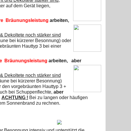
t und Dekoltete stärker sind
,
ger
auf dem Gerät liegen,
re Bräunungsleistung
arbeiten,
 Dekoltete noch stärker sind
äune bei kürzerer Besonnung) oder
gebräunten Hauttyp 3 bei
einer
re Bräunungsleistung
arbeiten,
aber
 Dekoltete noch stärker sind
räune bei kürzerer Besonnung)
r den vorgebräunten Hauttyp 3 +
 auch bei Schuppenflechte,
aber
ACHTUNG !
Bei zu langen oder häufigen
rkem Sonnenbrand zu rechnen.
 Besonnung intensiv und unterstützt die