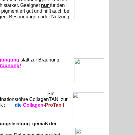
h stärker. Geeignet
nur
für den
pigmentiert gut und hilft auch bei
figen Besonnungen oder Nutzung
.
rjüngung
statt
zur Bräunung
Bräunung!
Sie
inationsröhre
CollagenTAN
zur
k :
die
Collagen
-
ProTan
!
nungsleistung gemäß der