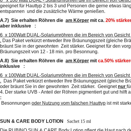
6 x 100 Watt DUAL - Solariumröhren die im Bereich von Gesich
geeignet für Hauttyp 2 bis 3 und Personen die gerne etwas län
entspannen und die zusätzliche Wärme genießen.
A.7)
Sie erhalten Röhren die
am Körper
mit ca.
20% stärke
aber inklusive :
6 x 100Watt DUAL-Solariumröhren die im Bereich von Gesicht &
.
D
as Paket verkürzt entweder Ihre Bräununggszeit (gleiche Br
bräunt Sie in der gewohnten Zeit stärker. Geeignet für den vor
Bräunungszeit von 12 - 18 min. pro Besonnung.
A.8)
Sie erhalten Röhren die
am Körper
mit
ca.50% stärke
inklusive :
6 x 100Watt DUAL-Solariumröhren die im Bereich von Gesicht &
.
D
as Paket verkürzt entweder Ihre Bräununggszeit (gleiche B
oder
bräunt Sie in der gewohnten Zeit stärker.
Geeignet
nur
fü
4. Der starke UVB - Anteil der Röhren pigmentiert gut und hilft
:
Besonnungen
oder Nutzung vom falschen Hauttyp
ist mit sta
SUN & CARE BODY LOTION
Sachet 15 ml
Die RUBINO SUN & CARE Body Lotion pflegt die Haut nach der