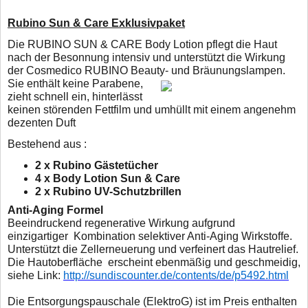
Rubino Sun & Care Exklusivpaket
Die RUBINO SUN & CARE Body Lotion pflegt die Haut
nach der Besonnung intensiv und unterstützt die Wirkung
der Cosmedico RUBINO Beauty- und Bräunungslampen.
Sie enthält
keine Parabene,
zieht schnell ein, hinterlässt
keinen störenden Fettfilm und umhüllt mit einem angenehm
dezenten Duft
Bestehend aus :
2 x Rubino Gästetücher
4 x Body Lotion Sun & Care
2 x Rubino UV-Schutzbrillen
Anti-Aging Formel
Beeindruckend regenerative Wirkung aufgrund
einzigartiger
Kombination selektiver Anti-Aging Wirkstoffe.
Unterstützt die
Zellerneuerung und verfeinert das Hautrelief.
Die Hautoberfläche
erscheint ebenmäßig und geschmeidig,
siehe Link:
http://sundiscounter.de/contents/de/p5492.html
D
ie Entsorgungspauschale (ElektroG) ist im Preis enthalten