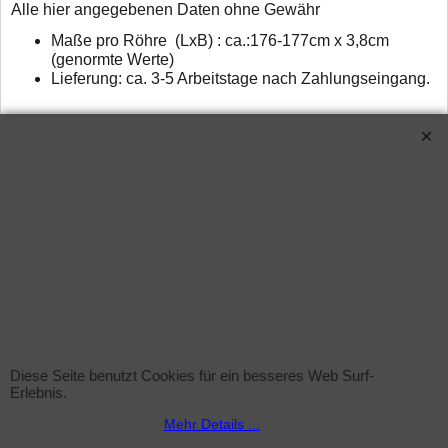
Alle hier angegebenen Daten ohne Gewähr
Maße pro Röhre (LxB) : ca.:176-177cm x 3,8cm
(genormte Werte)
Lieferung: ca. 3-5 Arbeitstage nach Zahlungseingang.
Verwandte Produkte
Sprühflasche (leer)
Diese Seite benutzt Cookies für ein besseres Web Surf-
Erlebnis.
zzgl. Versand
Mehr Details ...
Sprühflasche inkl. Sprühkopf , 1Liter ohne Inhalt