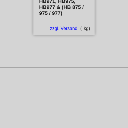
HB971, HB975,
HB977 & (HB 875 /
975 / 977)
zzgl. Versand
kg
WebShop erstellt mit ShopFactory Shop Software.