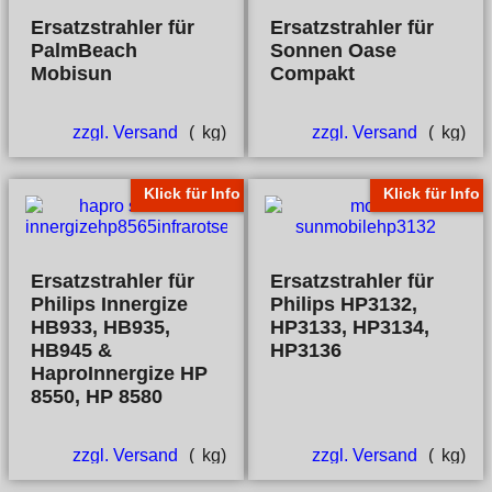
Ersatzstrahler für
Ersatzstrahler für
PalmBeach
Sonnen Oase
Mobisun
Compakt
zzgl. Versand
kg
zzgl. Versand
kg
Klick für Info
Klick für Info
Ersatzstrahler für
Ersatzstrahler für
Philips Innergize
Philips HP3132,
HB933, HB935,
HP3133, HP3134,
HB945 &
HP3136
HaproInnergize HP
8550, HP 8580
zzgl. Versand
kg
zzgl. Versand
kg