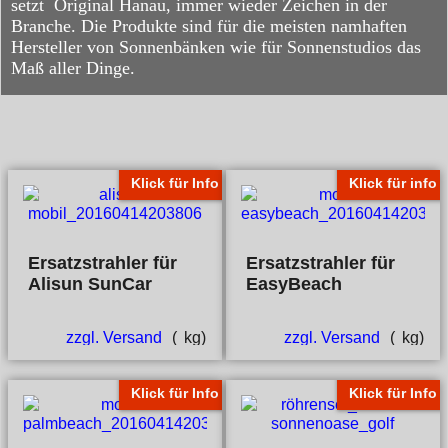
setzt Original Hanau, immer wieder Zeichen in der
Branche. Die Produkte sind für die meisten namhaften
Hersteller von Sonnenbänken wie für Sonnenstudios das
Maß aller Dinge.
Klick für Info
Klick für info
Ersatzstrahler für
Ersatzstrahler für
Alisun SunCar
EasyBeach
zzgl. Versand
kg
zzgl. Versand
kg
Klick für Info
Klick für Info