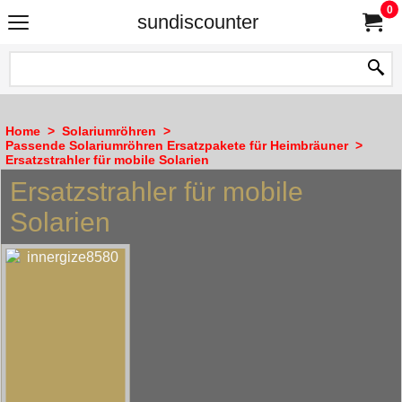
0
sundiscounter
Home
>
Solariumröhren
>
Passende Solariumröhren Ersatzpakete für Heimbräuner
>
Ersatzstrahler für mobile Solarien
Ersatzstrahler für mobile
Solarien