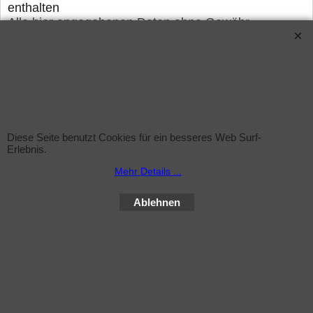
enthalten
Alle hier angegebenen Daten ohne Gewähr
Lieferung: ca. 3-5 Arbeitstage nach
Zahlungseingang.
Verwandte Produkte
Diese Seite benutzt Cookies für ein besseres Web Surf-
Erlebnis.
WebShop erstellt mit ShopFactory Shop Software.
Mehr Details ...
Ablehnen