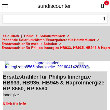
0
sundiscounter
<< Zurück
|
Home
>
Solariumröhren
>
Passende Solariumröhren Ersatzpakete für Heimbräuner
>
Ersatzstrahler für mobile Solarien
>
Ersatzstrahler für Philips Innergize HB933, HB935, HB945 & Hapr
Ersatzstrahler für Philips Innergize
HB933, HB935, HB945 & HaproInnergize
HP 8550, HP 8580
Innergize
Klick für Info