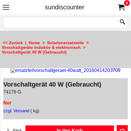
0
sundiscounter
<< Zurück
|
Home
>
Solarienersatzteile
>
Vorschaltgeräte induktiv & elektronisch
>
Vorschaltgerät 40 W (Gebraucht)
Vorschaltgerät 40 W (Gebraucht)
74176 G
Nur
zzgl. Versand
kg
In den Korb
Stck