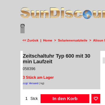
sundiscounter
Solariumröhren,Heimsolarien von Hapro, Cosmedico, Dr.Kern, Megasun & Ergoline
<< Zurück
|
Home
>
Solarienersatzteile
>
Alisun 
Zeitschaltuhr Typ 600 mit 30
min Laufzeit
058396
3 Stück am Lager
zzgl. Versand
kg
In den Korb
Stck