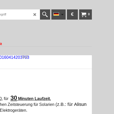
€
0
it
30
0,
für
Minuten Laufzeit.
(z.B.: für
Alisun
chen Zeitsteuerung für Solarien
Elektrogeräten.