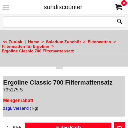
0
sundiscounter
<< Zurück
|
Home
>
Solarium Zubehör
>
Filtermatten
>
Filtermatten für Ergoline
>
Ergoline Classic 700 Filtermattensatz
Ergoline Classic 700 Filtermattensatz
735175 S
Mengenrabatt
zzgl. Versand
kg
In den Korb
Stck