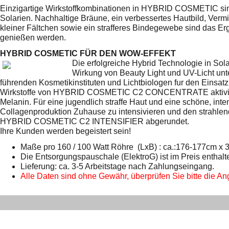
Einzigartige Wirkstoffkombinationen in HYBRID COSMETIC sind 
Solarien. Nachhaltige Bräune, ein verbessertes Hautbild,
Vermi
kleiner Fältchen sowie ein strafferes Bindegewebe sind das Er
genießen werden.
HYBRID COSMETIC FÜR DEN WOW-EFFEKT
Die erfolgreiche Hybrid Technologie in Sol
Wirkung von Beauty Light und UV-Licht u
führenden Kosmetikinstituten und Lichtbiologen fur den Einsatz
Wirkstoffe von HYBRID COSMETIC C2 CONCENTRATE aktiviere
Melanin. Für eine jugendlich straffe Haut und eine schöne, inte
Collagenproduktion Zuhause zu intensivieren und den strahlende
HYBRID COSMETIC C2 INTENSIFIER abgerundet.
Ihre Kunden werden begeistert sein!
Maße pro 160 / 100 Watt Röhre (LxB) : ca.:176-177cm x
Die Entsorgungspauschale (ElektroG) ist im Preis enthalt
Lieferung: ca. 3-5 Arbeitstage nach Zahlungseingang.
Alle Daten sind ohne Gewähr, überprüfen Sie bitte die Ang