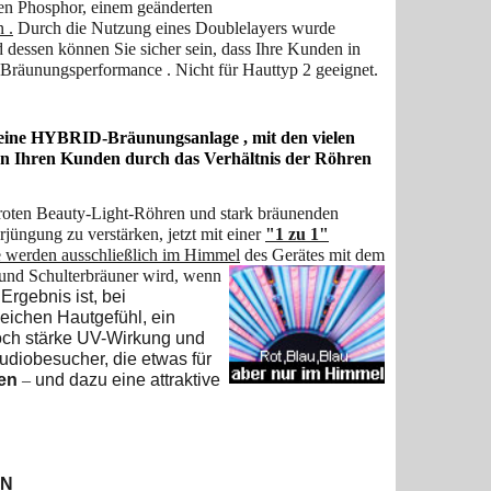
gen Phosphor, einem geänderten
 .
Durch die Nutzung eines Doublelayers wurde
dessen können Sie sicher sein, dass Ihre Kunden in
 Bräunungsperformance . Nicht für Hauttyp 2 geeignet.
n eine HYBRID-Bräunungsanlage , mit den vielen
ten Ihren Kunden durch das Verhältnis der Röhren
roten Beauty-Light-Röhren und stark bräunenden
üngung zu verstärken, jetzt mit einer
"1 zu 1"
e werden ausschließlich im Himmel
des Gerätes mit dem
und Schulterbräuner wird, wenn
Ergebnis ist, bei
ichen Hautgefühl, ein
noch stärke UV-Wirkung und
udiobesucher, die etwas für
en
–
und dazu eine attraktive
EN