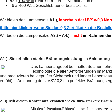
42 x
100 Watt
Reflektorröhren in Kombination mit
6 x 400 Watt Gesichtsbräuner
bestückt ist.
Wir bieten den Lampensatz
A1.),
innerhalb der UVSV-0,3 Norm 
(bitte hier klicken, wenn Sie das 0,3 Zertifikat zu der Beste
Wir bieten die Lampensätze
A3.) + A4.)
,
nicht
im Rahmen der
A1.) Sie erhalten starke Bräunungsleistung in Anlehnung
Das Lampenangebot beinhaltet Solariumröhre
Technologie die allen Anforderungen im Markt
und produzieren bei geprüfter Sicherheit und langer Lebensda
erhöht) in Anlehnung der UVSV-0,3 ein perfektes Bräunungser
A.3) Mit diesem Röhrensatz erhalten Sie ca. 80% stärkere Bräunu
Mit den " Premium-Röhren" dieses Lampensatzes 