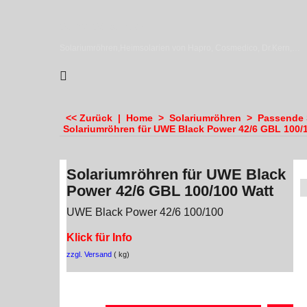
sundiscounter
Solariumröhren,Heimsolarien von Hapro, Cosmedico, Dr.Kern, Megasun & Ergoline
<< Zurück
|
Home
>
Solariumröhren
>
Passende S
Solariumröhren für UWE Black Power 42/6 GBL 100/
Solariumröhren für UWE Black
Power 42/6 GBL 100/100 Watt
UWE Black Power 42/6 100/100
Klick für Info
zzgl. Versand
kg