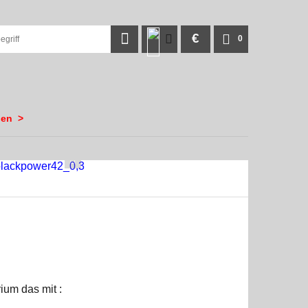
€
0
ien
>
ium das mit :