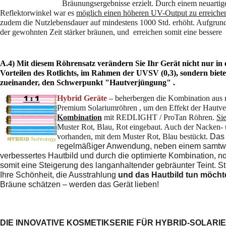
Bräunungsergebnisse erzielt. Durch einem neuarti
Reflektorwinkel war es
möglich einen höheren UV-Output zu erreichen
zudem die Nutzlebensdauer auf mindestens 1000 Std. erhöht. Aufgrund 
der gewohnten Zeit stärker bräunen, und erreichen somit eine bessere
A.4) Mit diesem
Röhrensatz verändern Sie Ihr Gerät nicht nur i
Vorteilen des Rotlichts, im Rahmen der UVSV (0,3), sondern bie
zueinander, den Schwerpunkt "Hautverjüngung" .
Hybrid Geräte –
beherbergen die Kombination aus 
Premium Solariumröhren , um den Effekt der Hautverj
Kombination
mit REDLIGHT / ProTan Röhren.
Si
Muster Rot, Blau, Rot eingebaut. Auch der
Nacken- 
vorhanden, mit dem Muster Rot, Blau bestückt.
Das 
regelmäßiger Anwendung, neben einem samtwe
verbessertes Hautbild und durch die optimierte Kombination, 
somit eine Steigerung des langanhaltender gebräunter Teint. St
Ihre Schönheit, die Ausstrahlung
und das Hautbild tun möcht
Bräune schätzen – werden das Gerät lieben!
DIE INNOVATIVE KOSMETIKSERIE FÜR HYBRID-SOLARI