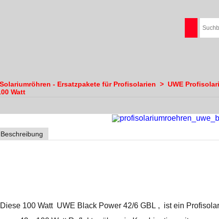
olariumröhren - Ersatzpakete für Profisolarien
>
UWE Profisolar
100 Watt
Beschreibung
UWE Black Power
42/6 GBL 100 Watt /
Lampensatz
Diese 100 Watt UWE Black Power 42/6 GBL , ist ein Profisolar