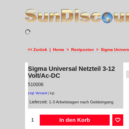
sundiscounter
Solariumröhren,Heimsolarien von Hapro, Cosmedico, Dr.Kern, Megasun & Ergoline
<< Zurück
|
Home
>
Restposten
>
Sigma Universa
Sigma Universal Netzteil 3-12
Volt/Ac-DC
510006
zzgl. Versand
kg
Lieferzeit:
1-3 Arbeitstagen nach Geldeingang
In den Korb