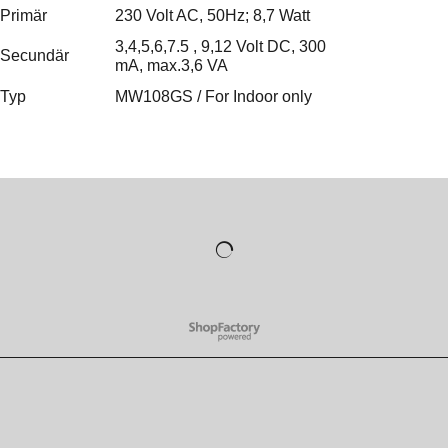
Primär
230 Volt AC, 50Hz; 8,7 Watt
3,4,5,6,7.5 , 9,12 Volt DC, 300
Secundär
mA, max.3,6 VA
Typ
MW108GS / For Indoor only
WebShop erstellt mit
ShopFactory Shop
Software.