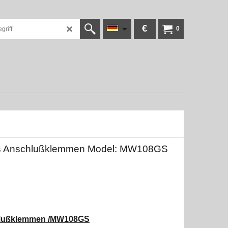
€
0
echs Anschlußklemmen Model: MW108GS
schlußklemmen /MW108GS