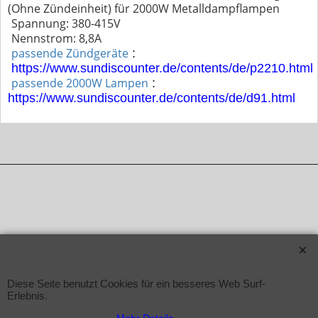
(Ohne Zündeinheit) für 2000W Metalldampflampen
Spannung: 380-415V
Nennstrom: 8,8A
passende Zündgeräte
:
https://www.sundiscounter.de/contents/de/p2210.html
passende 2000W Lampen
:
https://www.sundiscounter.de/contents/de/d91.html
WebShop erstellt mit ShopFactory Shop Software.
Diese Seite benutzt Cookies für ein besseres Web Surf-
Erlebnis.
Mehr Details ...