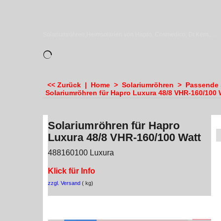
sundiscounter
Solariumröhren,Heimsolarien von Hapro, Cosmedico, Dr.Kern, Megasun & Ergoline
<< Zurück
|
Home
>
Solariumröhren
>
Passende S
Solariumröhren für Hapro Luxura 48/8 VHR-160/100 
Solariumröhren für Hapro
Luxura 48/8 VHR-160/100 Watt
488160100 Luxura
Klick für Info
zzgl. Versand
kg