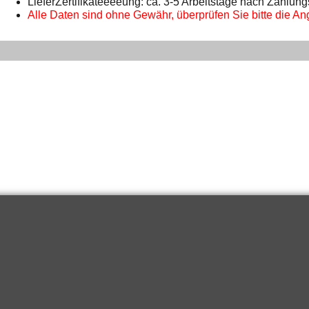
LieferZertifikateeeeung: ca. 3-5 Arbeitstage nach Zahlun
Alle Daten sind ohne Gewähr, überprüfen Sie bitte die Ang