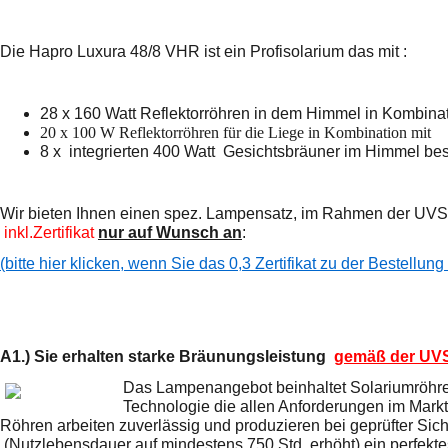
Die Hapro Luxura 48/8 VHR ist ein Profisolarium das mit :
28 x 160 Watt Reflektorröhren in dem Himmel in Kombinat
20 x 100 W Reflektorröhren für die Liege in
Kombination mit
8 x integrierten 400 Watt Gesichtsbräuner im Himmel
bes
Wir bieten Ihnen einen spez. Lampensatz, im Rahmen der UVS
inkl.Zertifikat
nur auf Wunsch an
:
(bitte hier klicken, wenn Sie das 0,3 Zertifikat zu der Bestellun
A1.) Sie erhalten starke Bräunungsleistung
gemäß der UVS
Das Lampenangebot beinhaltet Solariumröhre
Technologie die allen Anforderungen im Markt
Röhren arbeiten zuverlässig und produzieren bei geprüfter Sic
(Nutzlebensdauer auf mindestens 750 Std. erhöht) ein perfek