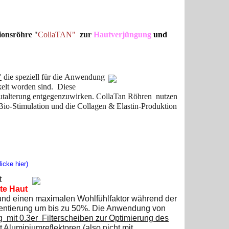
ionsröhre
"
CollaTAN"
zur
Hautverjüngung
und
"
die speziell für die
Anwendung
elt worden sind. Diese
autalterung entgegenzuwirken. CollaTan Röhren nutzen
-Bio-Stimulation und die Collagen & Elastin-Produktion
icke hier)
t
tte Haut
 und einen maximalen Wohlfühlfaktor während der
mentierung um bis zu 50%. Die Anwendung von
g mit 0.3er Filterscheiben zur Optimierung des
t Aluminiumreflektoren (also nicht mit