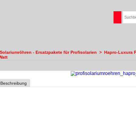
olariumröhren - Ersatzpakete für Profisolarien
>
Hapro-Luxura P
Watt
Beschreibung
Solariumröhren für Hapro Luxura 48/8 VHR
Lampensatz 48/8