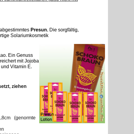
g abgestimmtes
Presun.
Die sorgfältig,
ertige Solariumkosmetik
kao. Ein Genuss
reichert mit Jojoba
 und Vitamin E.
etzt, ziehen
 3,8cm (genormte
en