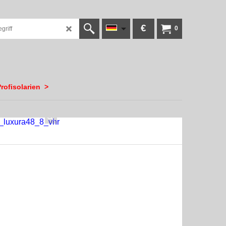
€
0
rofisolarien
>