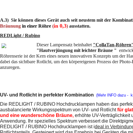
A.3) Sie können dieses Gerät auch seit neustem mit der
Kombinat
in 0,3
Bräunung
in einer Röhre
(
)
ausstatten.
REDLight / Rubino
Dieser Lampensatz beinhaltet
"CollaTan-Röhren
"Hautverjüngung mit leichter Bräune "
entwick
Röhrenserie ist der Kern eines neuen innovativen Konzepts um der H
dabei das sichtbare Rotlicht, um den körpereigenen Prozess der Photo
anzuregen.
UV- und Rotlicht in perfekter Kombination
(Mehr INFO dazu - kl
Die REDLIGHT / RUBINO Hochdrucklampen haben das perfek
ausbalancierte Wirkungsspektrum von UV- und Rotlicht
für gla
und eine wunderschöne Bräune,
erhöhte UV-Verträglichkeit
Anwendung. Ihr spezielles Spektrum verbessert die Direktpig
REDLIGHT / RUBINO Hochdrucklampen ist i
deal in Verbindun
Rotlichtanteils. Gesteigert wird das Ergebnis bei Geräten die mi