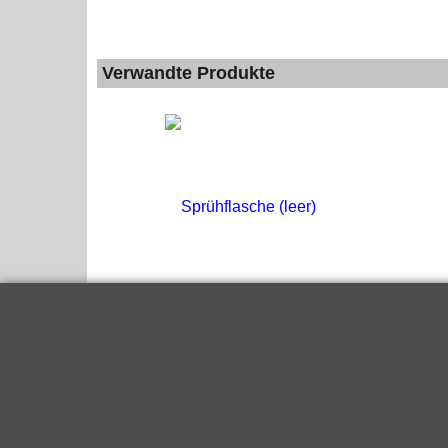
Verwandte Produkte
Sprühflasche (leer)
zzgl. Versand
Sprühflasche inkl. Sprühkopf , 1Liter ohne Inhalt
Mehr Infos