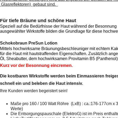
Glasreflektoren) gebaut sind.
Für tiefe Bräune und schöne Haut
Speziell auf die Bedürfnisse der Haut während der Besonnun
ausgewählter Wirkstoffe bilden die Grundlage für diese hochw
Schokobraun PreSun Lotion
Mittels hochwirksame Bräunungsbeschleuniger mit echtem Ka
für die Haut mit hautstraffenden Eigenschaften. Zusätzlich ange
Öl, Sheabutter, dem hochwirksamen Provitamin B5 (Panthenol)
Kurz vor der Besonnung eincremen.
Die kostbaren Wirkstoffe werden beim Einmassieren freiges
schnell ein und beleben die Haut intensiv.
Ihre Kunden werden begeistert sein!
Maße pro 160 / 100 Watt Röhre (LxB) : ca.:176-177cm x
Werte)
Die Entsorgungspauschale (ElektroG) ist im Preis enthalt