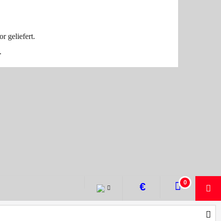
ebskondensator geliefert.
 .
0
€