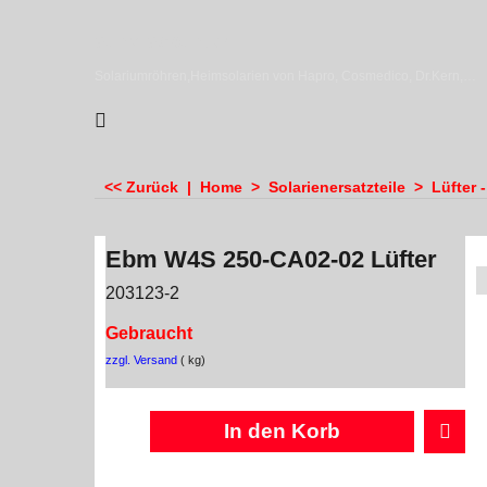
sundiscounter
Solariumröhren,Heimsolarien von Hapro, Cosmedico, Dr.Kern, Megasun & Ergoline
<< Zurück
|
Home
>
Solarienersatzteile
>
Lüfter 
Ebm W4S 250-CA02-02 Lüfter
203123-2
Gebraucht
zzgl. Versand
kg
In den Korb