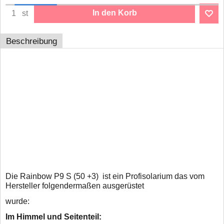
In den Korb
st
Beschreibung
Röhrensatz 0,3 für die
Rainrow P9 S
ohne
die LED SunSphere Gesichts &
Schulterbräuner.
Die Rainbow P9 S (50 +3) ist ein Profisolarium das vom
Hersteller folgendermaßen ausgerüstet
wurde:
Im Himmel und Seitenteil: