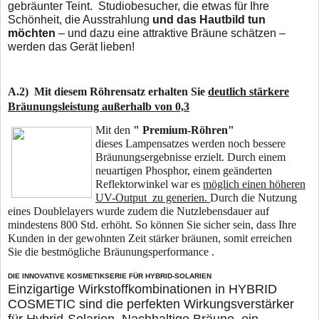
gebräunter Teint. Studiobesucher, die etwas für Ihre
Schönheit, die Ausstrahlung
und das Hautbild tun
möchten
– und dazu eine attraktive Bräune schätzen –
werden das Gerät lieben!
A.2) Mit diesem Röhrensatz erhalten Sie
deutlich stärkere
Bräunungsleistung außerhalb von 0,3
Mit den
" Premium-Röhren"
dieses Lampensatzes werden noch bessere
Bräunungsergebnisse erzielt. Durch einem
neuartigen Phosphor, einem geänderten
Reflektorwinkel war es
möglich einen höheren
UV-Output zu generien.
Durch die Nutzung
eines Doublelayers wurde zudem die Nutzlebensdauer auf
mindestens 800 Std. erhöht. So können Sie sicher sein, dass Ihre
Kunden in der gewohnten Zeit stärker bräunen, somit erreichen
Sie die bestmögliche Bräunungsperformance .
DIE INNOVATIVE KOSMETIKSERIE FÜR HYBRID-SOLARIEN
Einzigartige Wirkstoffkombinationen in HYBRID
COSMETIC sind die perfekten Wirkungsverstärker
für Hybrid-Solarien. Nachhaltige Bräune, ein