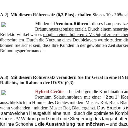
A.2) Mit diesem Röhrensatz (0,3 Plus) erhalten Sie ca. 10 - 20% 
Mit den
" Premium-Röhren"
dieses Lampensatze
Bräunungsergebnisse erzielt. Durch einem neuarti
Reflektorwinkel war es
möglich einen höheren UV-Output zu erreichen
überschreiten.
Durch die Nutzung eines Doublelayers wurde zudem die 
können Sie sicher sein, dass Ihre Kunden in der gewohnten Zeit stärker
Bräunungsperformance .
A.3) Mit diesem Röhrensatz verändern Sie Ihr Gerät in eine HYB
Rotlichts, im Rahmen der UVSV (0,3).
Hybrid Geräte –
beherbergen die Kombination au
Premium Solariumröhren mit einer
"2 zu 1" Ko
ausschließlich im Himmel des Gerätes mit dem Muster: Rot, Blau, Bl
wenn vorhanden, mit dem Muster Rot, Blau ergänzt.
Das Ergebnis i
samtweichen Hautgefühl eine nun , durch die optimierte Kombi
stärke UV-Wirkung und somit eine Steigerung des langanhalten
für Ihre Schönheit,
die Ausstrahlung
tun möchten
– und dazu