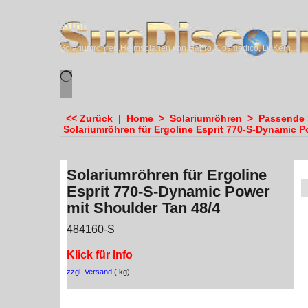
sundiscounter
Solariumröhren,Heimsolarien von Hapro, Cosmedico, Dr.Kern, Megasun & Ergoline
<< Zurück
|
Home
>
Solariumröhren
>
Passende S
Solariumröhren für Ergoline Esprit 770-S-Dynamic P
Solariumröhren für Ergoline
Esprit 770-S-Dynamic Power
mit Shoulder Tan 48/4
484160-S
Klick für Info
zzgl. Versand
kg