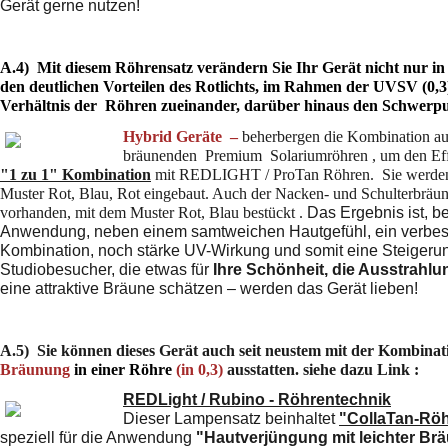
Gerät gerne nutzen!
A.4)
Mit diesem
Röhrensatz verändern Sie Ihr Gerät nicht nur 
den deutlichen Vorteilen des Rotlichts, im Rahmen der UVSV (0,
Verhältnis der Röhren zueinander, darüber hinaus den Schwer
Hybrid Geräte –
beherbergen die Kombination au
bräunenden Premium Solariumröhren , um den Effekt
"1 zu 1" Kombination
mit REDLIGHT / ProTan Röhren. Sie werden 
Muster Rot,
Blau, Rot eingebaut. Auch der Nacken- und Schulterbräu
vorhanden, mit dem Muster Rot, Blau bestückt .
Das Ergebnis ist, b
Anwendung, neben einem samtweichen Hautgefühl, ein verbesse
Kombination, noch stärke UV-Wirkung und somit eine Steigerun
Studiobesucher, die etwas für
Ihre Schönheit, die Ausstrahlu
eine attraktive Bräune schätzen – werden das Gerät lieben!
A.5) Sie können dieses Gerät auch seit neustem mit der
Kombinat
Bräunung
in einer Röhre
(in 0,3)
ausstatten. siehe da
REDLight / Rubino - Röhrentechnik
Dieser Lampensatz beinhaltet
"CollaTan-Rö
speziell für die Anwendung
"Hautverjüngung mit leichter Brä