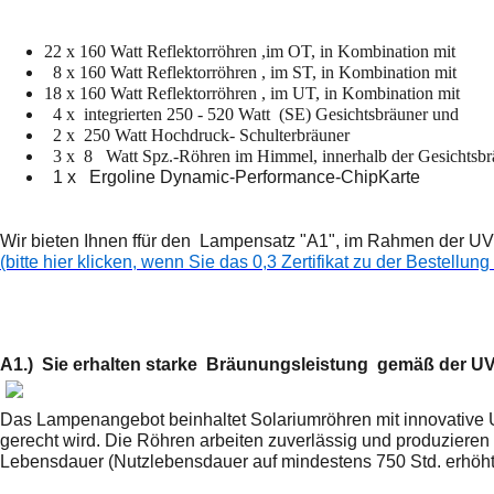
22 x 160 Watt Reflektorröhren ,im OT, in Kombination mit
8 x 160 Watt Reflektorröhren , im ST, in Kombination mit
18 x 160 Watt Reflektorröhren , im UT, in Kombination mit
4 x integrierten 250 - 520 Watt (SE) Gesichtsbräuner und
2 x 250 Watt Hochdruck- Schulterbräuner
3 x 8 Watt Spz.-Röhren im Himmel, innerhalb der Gesichtsbräu
1 x Ergoline Dynamic-Performance-ChipKarte
Wir bieten Ihnen ffür den Lampensatz "A1", im Rahmen der U
(bitte hier klicken, wenn Sie das 0,3 Zertifikat zu der Bestellun
A1.) Sie erhalten starke Bräunungsleistung gemäß der U
Das Lampenangebot beinhaltet Solariumröhren mit innovative 
gerecht wird. Die Röhren arbeiten zuverlässig und produzieren 
Lebensdauer (Nutzlebensdauer auf mindestens 750 Std. erhöht