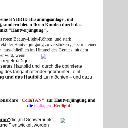
in eine HYBRID-Bräunungsanlage , mit
3), sondern bieten Ihren Kunden durch das
punkt "Hautverjüngung" .
s roten Beauty-Light-Röhren und stark
 der Hautverjüngung zu verstärken , jetzt mit einer
ausschließlich im Himmel des Gerätes mit dem
ner wird, wenn
ei regelmäßiger
rtes Hautbild und durch die optimierte
g des langanhaltender gebräunter Teint.
ng
und das Hautbild
tun möchten
– und dazu
ionsröhre
"
CollaTAN"
zur
Hautverjüngung und
zu Link :
die
Collagen
-
Redlight
!
hren"
die ,mit Schwerp
unkt,
une "
entwickelt worden