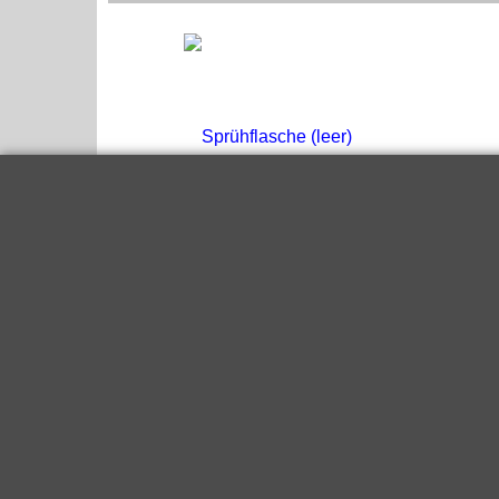
Sprühflasche (leer)
zzgl. Versand
Sprühflasche inkl. Sprühkopf , 1Liter ohne Inhalt
Mehr Infos