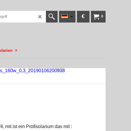
€
0
olarien
>
Lampensatz 48/4
4, mit
ist ein Profisolarium das mit :