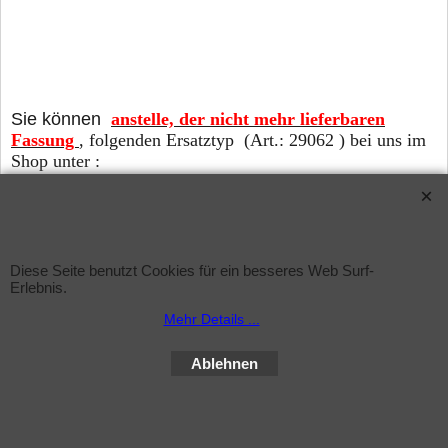
Sie können
anstelle, der nicht mehr lieferbaren
Fassung
, folgenden Ersatztyp (Art.: 29062 ) bei uns im
Shop unter :
https://www.sundiscounter.de/contents/de/p5892.html
bestellen.
Diese Seite benutzt Cookies für ein besseres Web Surf-
WebShop erstellt mit ShopFactory Shop Software.
Erlebnis.
Mehr Details ...
Ablehnen