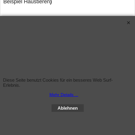
Beispiel Haustieren
)
Zentral Abluft (Himmel)
Über den zentralen Abluftschlauch können Sie die
erwärmte Luft entsorgen,
damit es im Studio nicht
unnötig warm wird
WebShop erstellt mit ShopFactory Shop Software.
Diese Seite benutzt Cookies für ein besseres Web Surf-
Erlebnis.
Mehr Details ...
Ablehnen