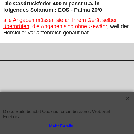
Die Gasdruckfeder 400 N passt u.a. in
folgendes Solarium : EOS - Palma 20/0
alle Angaben müssen sie an
Ihrem Gerät selber
überprüfen
, die Angaben sind ohne Gewähr,
weil der
Hersteller variantenreich gebaut hat.
WebShop erstellt mit ShopFactory Shop Software.
Diese Seite benutzt Cookies für ein besseres Web Surf-
Erlebnis.
Mehr Details ...