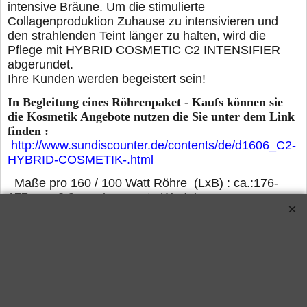
intensive Bräune. Um die stimulierte
Collagenproduktion Zuhause zu intensivieren und
den strahlenden Teint länger zu halten, wird die
Pflege mit HYBRID COSMETIC C2 INTENSIFIER
abgerundet.
Ihre Kunden werden begeistert sein!
In Begleitung eines Röhrenpaket - Kaufs können sie
die Kosmetik Angebote nutzen die Sie unter dem Link
finden :
http://www.sundiscounter.de/contents/de/d1606_C2-
HYBRID-COSMETIK-.html
Maße pro 160 / 100 Watt Röhre (LxB) : ca.:176-
177cm x 3,8cm (genormte Werte)
Die Entsorgungspauschale (ElektroG) ist im
Preis enthalten
LieferZertifikateeeeung: ca. 3-5 Arbeitstage
nach Zahlungseingang.
Alle Daten sind ohne Gewähr, überprüfen Sie
bitte die Angaben vor der Bestellung mit Ihrer