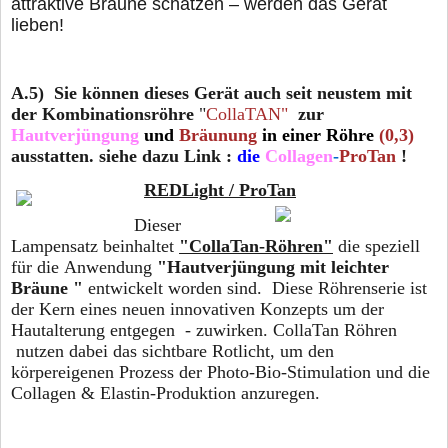
attraktive Bräune schätzen – werden das Gerät
lieben!
A.5) Sie können dieses Gerät auch seit neustem mit
der
Kombinationsröhre
"
CollaTAN"
zur
Hautverjüngung
und
Bräunung
in einer Röhre
(0,3)
ausstatten. siehe dazu Link :
die
Collagen
-
ProTan
!
REDLight / ProTan
Dieser
Lampensatz beinhaltet
"CollaTan-Röhren"
die speziell
für die Anwendung
"Hautverjüngung mit leichter
Bräune "
entwickelt worden sind. Diese Röhrenserie ist
der Kern eines neuen innovativen Konzepts um der
Hautalterung entgegen - zuwirken. CollaTan Röhren
nutzen dabei das sichtbare Rotlicht, um den
körpereigenen Prozess der Photo-Bio-Stimulation und die
Collagen & Elastin-Produktion anzuregen.