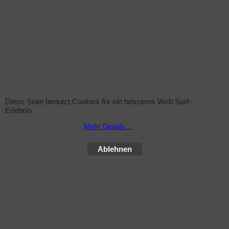
Anlage.
Verwandte Produkte
Diese Seite benutzt Cookies für ein besseres Web Surf-
Erlebnis.
Mehr Details ...
Ablehnen
Sprühflasche (leer)
zzgl. Versand
Sprühflasche inkl. Sprühkopf , 1Liter ohne Inhalt
Mehr Infos