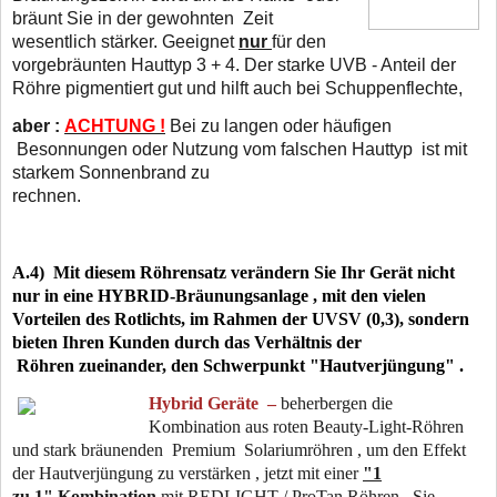
bräunt Sie in der gewohnten Zeit
wesentlich
stärker. Geeignet
nur
für den
vorgebräunten Hauttyp 3 + 4. Der starke UVB - Anteil der
Röhre pigmentiert gut und hilft auch bei Schuppenflechte,
aber :
ACHTUNG !
Bei zu langen oder häufigen
Besonnungen oder Nutzung vom falschen Hauttyp
ist mit
starkem Sonnenbrand zu
rechnen.
A.4) Mit diesem
Röhrensatz verändern Sie Ihr Gerät nicht
nur in eine HYBRID-Bräunungsanlage , mit den vielen
Vorteilen des Rotlichts, im Rahmen der UVSV (0,3), sondern
bieten Ihren Kunden durch das Verhältnis der
Röhren zueinander, den Schwerpunkt "Hautverjüngung" .
Hybrid Geräte –
beherbergen die
Kombination aus roten Beauty-Light-Röhren
und stark bräunenden Premium Solariumröhren , um den Effekt
der Hautverjüngung zu verstärken , jetzt mit einer
"1
zu 1" Kombination
mit REDLIGHT / ProTan Röhren. Sie