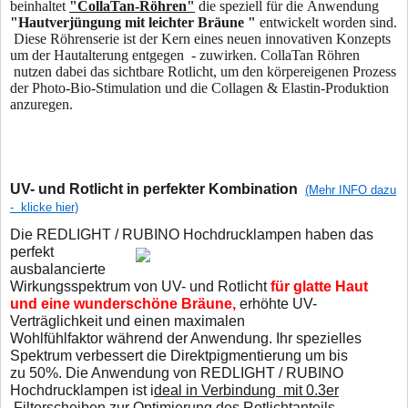
beinhaltet
"CollaTan-Röhren"
die speziell für die Anwendung
"Hautverjüngung mit leichter Bräune "
entwickelt worden sind.
Diese Röhrenserie ist der Kern eines neuen innovativen Konzepts
um der Hautalterung entgegen - zuwirken. CollaTan Röhren
nutzen dabei das sichtbare Rotlicht, um den körpereigenen Prozess
der Photo-Bio-Stimulation und die Collagen & Elastin-Produktion
anzuregen.
UV- und Rotlicht in perfekter Kombination
(Mehr INFO dazu
- klicke hier)
Die REDLIGHT / RUBINO Hochdrucklampen haben das
perfekt
ausbalancierte
Wirkungsspektrum von UV- und Rotlicht
für glatte Haut
und eine wunderschöne Bräune,
erhöhte UV-
Verträglichkeit und einen maximalen
Wohlfühlfaktor während der Anwendung. Ihr spezielles
Spektrum verbessert die Direktpigmentierung um bis
zu 50%. Die Anwendung von REDLIGHT / RUBINO
Hochdrucklampen ist i
deal in Verbindung mit 0.3er
Filterscheiben zur Optimierung des Rotlichtanteils.