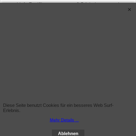
LieferZertifikateeeeung: ca. 3-5 Arbeitstage nach
Zahlungseingang.
Alle Daten sind ohne Gewähr, überprüfen Sie
bitte die Angaben vor der Bestellung mit Ihrer
Anlage.
Verwandte Produkte
Diese Seite benutzt Cookies für ein besseres Web Surf-
Erlebnis.
Mehr Details ...
Sprühflasche (leer)
Ablehnen
zzgl. Versand