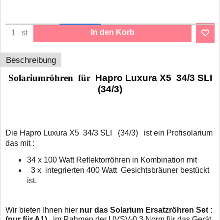
In den Korb
st
Beschreibung
Solariumröhren für
Hapro Luxura X5 34/3 SLI
(34/3)
Die Hapro Luxura X5 34/3 SLI (34/3) ist ein Profisolarium
das mit :
34 x 100 Watt Reflektorröhren in Kombination mit
3 x integrierten 400 Watt Gesichtsbräuner
bestückt
ist.
Wir bieten Ihnen hier
nur das Solarium Ersatzröhren Set :
(
nur für
A1)
, im Rahmen der UVSV-0,3 Norm für das Gerät