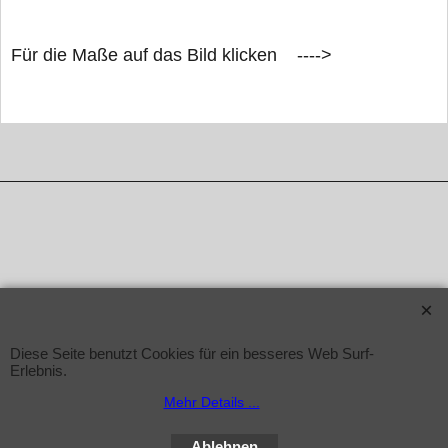
Für die Maße auf das Bild klicken ---->
WebShop erstellt mit ShopFactory Shop Software.
Diese Seite benutzt Cookies für ein besseres Web Surf-
Erlebnis.
Mehr Details ...
Ablehnen