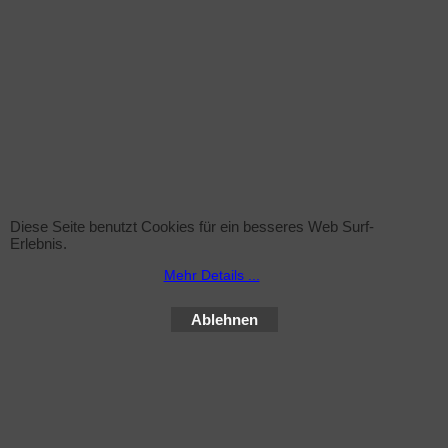
Diese Seite benutzt Cookies für ein besseres Web Surf-
Sprühflasche (leer)
Erlebnis.
zzgl. Versand
Mehr Details ...
Sprühflasche inkl. Sprühkopf , 1Liter ohne Inhalt
Ablehnen
Mehr Infos
WebShop erstellt mit ShopFactory Shop Software.