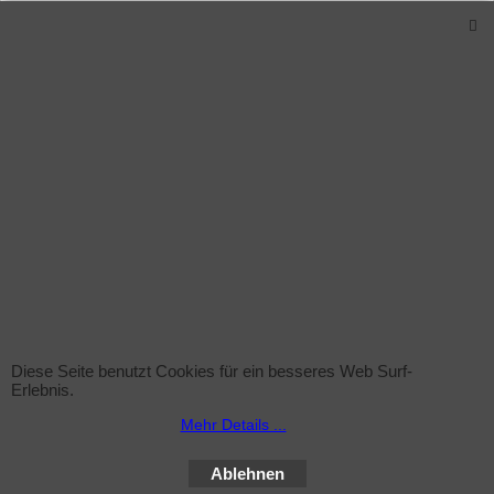
Maße pro Röhre (LxB) : ca.:176-177cm x
3,8cm (genormte Werte)
Lieferung: ca. 3-5 Arbeitstage nach
Zahlungseingang.
Verwandte Produkte
Diese Seite benutzt Cookies für ein besseres Web Surf-
Erlebnis.
Mehr Details ...
Sprühflasche (leer)
Ablehnen
zzgl. Versand