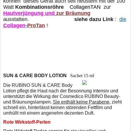
können dieses Gerät auch seit neustem mit der 100
Watt
Kombinationsröhre
CollagenTAN
zur
Hautverjüngung und
zur Bräunung
ausstatten.
siehe dazu Link
:
die
Collagen
-
ProTan
!
SUN & CARE BODY LOTION
Sachet 15 ml
Die RUBINO SUN & CARE Body
Lotion pflegt die Haut nach der Besonnung intensiv und
unterstützt die Wirkung der Cosmedico RUBINO Beauty-
und Bräunungslampen.
Sie enthält keine Parabene
, zieht
schnell ein, hinterlässt keinen störenden Fettfilm und
umhüllt mit einem angenehm dezenten Duft.
Rote Wirkstoff-Perlen