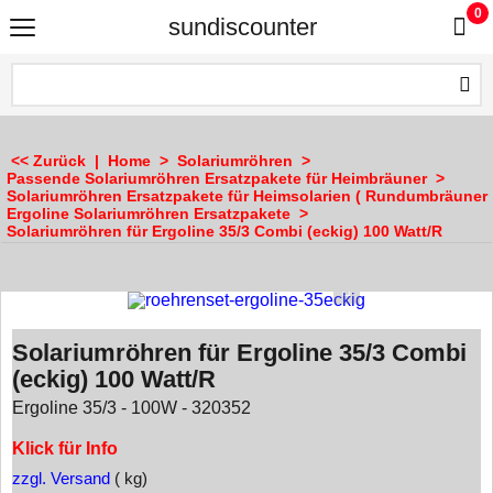
0
sundiscounter
<< Zurück
|
Home
>
Solariumröhren
>
Passende Solariumröhren Ersatzpakete für Heimbräuner
>
Solariumröhren Ersatzpakete für Heimsolarien ( Rundumbräuner 
Ergoline Solariumröhren Ersatzpakete
>
Solariumröhren für Ergoline 35/3 Combi (eckig) 100 Watt/R
Solariumröhren für Ergoline 35/3 Combi
(eckig) 100 Watt/R
Ergoline 35/3 - 100W - 320352
Klick für Info
zzgl. Versand
kg