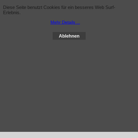
Diese Seite benutzt Cookies für ein besseres Web Surf-
Erlebnis.
Sprühflasche (leer)
Mehr Details ...
zzgl. Versand
Ablehnen
Sprühflasche inkl. Sprühkopf , 1Liter ohne Inhalt
Mehr Infos
WebShop erstellt mit ShopFactory Shop Software.