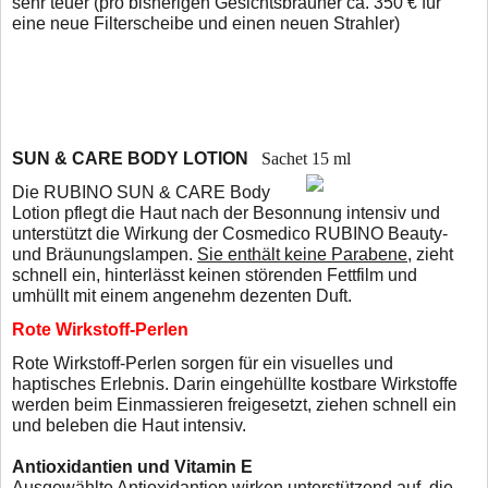
sehr teuer (pro bisherigen Gesichtsbräuner ca. 350 € für
eine neue Filterscheibe und einen neuen Strahler)
SUN & CARE BODY LOTION
Sachet 15 ml
Die RUBINO SUN & CARE Body
Lotion pflegt die Haut nach der Besonnung intensiv und
unterstützt die Wirkung der Cosmedico RUBINO Beauty-
und Bräunungslampen.
Sie enthält keine Parabene
, zieht
schnell ein, hinterlässt keinen störenden Fettfilm und
umhüllt mit einem angenehm dezenten Duft.
Rote Wirkstoff-Perlen
Rote Wirkstoff-Perlen sorgen für ein visuelles und
hap
tisches Erlebnis. Darin eingehüllte kostbare Wirkstoffe
werden beim Einmassieren freigesetzt, ziehen schnell
ein
und beleben die Haut intensiv.
Antioxidantien und Vitamin E
Ausgewählte Antioxidantien wirken unterstützend auf
die