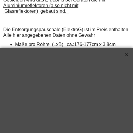
Aluminiumreflektoren (also nicht mit
Glasreflektoren) gebaut sind.
D
ie Entsorgungspauschale (ElektroG) ist im Preis enthalten
Alle hier angegebenen Daten ohne Gewähr
Maße pro Röhre (LxB) : ca.:176-177cm x 3,8cm
(genormte Werte)
Lieferung: ca. 3-5 Arbeitstage nach Zahlungseingang.
Verwandte Produkte