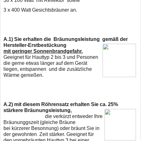
38
x 100 Watt mit
Reflektor sowie
3 x 400 Watt Gesichtsbräuner an.
A.1)
Sie erhalten die Bräunungsleistung gemäß der
Hersteller-Erstbestückung
mit geringer Sonnenbrandgefahr.
Geeignet für Hauttyp 2 bis 3 und Personen
die gerne
etwas länger
auf dem Gerät
liegen, entspannen und die zusätzliche
Wärme genießen.
A.2)
mit diesem Röhrensatz erhalten Sie ca. 25%
stärkere Bräunungsleistung,
die verkürzt entweder Ihre
Bräununggszeit (gleiche Bräune
bei kürzerer Besonnung) oder
bräunt Sie in
der gewohnten Zeit stärker. Geeignet für
den vorgebräunten Hauttyp 3 bei
einer