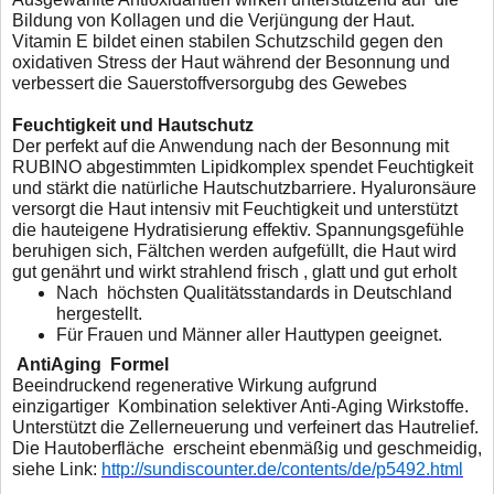
Bildung von Kollagen und die Verjüngung der Haut.
Vitamin E bildet einen stabilen Schutzschild gegen den
oxidativen Stress der Haut während der Besonnung und
verbessert die Sauerstoffversorgubg des Gewebes
Feuchtigkeit und Hautschutz
Der perfekt auf die Anwendung nach der Besonnung mit
RUBINO abgestimmten Lipidkomplex spendet Feuchtigkeit
und stärkt die natürliche Hautschutzbarriere. Hyaluronsäure
versorgt die Haut intensiv mit Feuchtigkeit und unterstützt
die
hauteigene Hydratisierung effektiv. Spannungsgefühle
beruhi
gen sich, Fältchen werden aufgefüllt, die Haut wird
gut genährt
und wirkt strahlend frisch , glatt und gut erholt
Nach höchsten Qualitätsstandards in Deutschland
hergestellt.
Für Frauen und Männer aller Hauttypen geeignet.
AntiAging 
Beeindruckend regenerative Wirkung aufgrund
einzigartiger
Kombination selektiver Anti-Aging Wirkstoffe.
Unterstützt die
Zellerneuerung und verfeinert das Hautrelief.
Die Hautoberfläche
erscheint ebenmäßig und geschmeidig,
siehe Link:
http://sundiscounter.de/contents/de/p5492.html