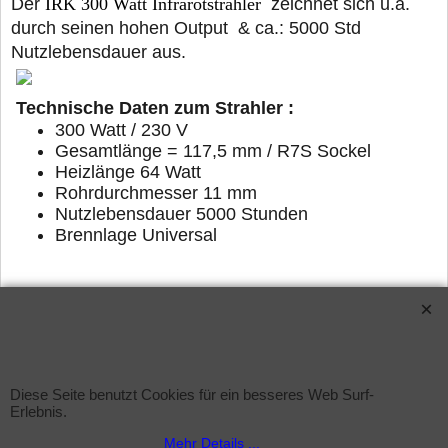
Der
IRK 300 Watt Infrarotstrahler
zeichnet sich u.a.
durch seinen hohen Output & ca.: 5000 Std
Nutzlebensdauer aus.
Technische Daten zum Strahler :
300 Watt / 230 V
Gesamtlänge = 117,5 mm / R7S Sockel
Heizlänge 64 Watt
Rohrdurchmesser 11 mm
Nutzlebensdauer 5000 Stunden
Brennlage Universal
WebShop erstellt mit ShopFactory Shop Software.
Diese Seite benutzt Cookies für ein besseres Web Surf-
Erlebnis.
Mehr Details ...