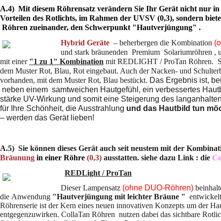
A.4) Mit diesem
Röhrensatz verändern Sie Ihr Gerät nicht nur i
Vorteilen des Rotlichts, im Rahmen der UVSV (0,3), sondern biet
Röhren zueinander, den Schwerpunkt "Hautverjüngung" .
Hybrid Geräte –
beherbergen die Kombination
(
und stark bräunenden Premium Solariumröhren , um
mit einer
"1 zu 1" Kombination
mit REDLIGHT / ProTan Röhren. Sie
dem Muster Rot, Blau, Rot eingebaut. Auch der
Nacken- und Schulter
vorhanden, mit dem Muster Rot, Blau bestückt.
Das Ergebnis ist, b
neben einem samtweichen Hautgefühl, ein verbessertes Hautbi
stärke UV-Wirkung und somit eine Steigerung des langanhalten
für Ihre Schönheit, die Ausstrahlung
und das Hautbild tun mö
– werden das Gerät lieben!
A.5) Sie können dieses Gerät auch seit neustem mit der
Kombinat
Bräunung
in einer Röhre
(0,3)
ausstatten. siehe dazu Link : die
Co
REDLight / ProTan
Dieser Lampensatz
(ohne DUO-Röhren)
beinhalt
die Anwendung
"Hautverjüngung mit leichter Bräune "
entwickelt
Röhrenserie ist der Kern eines neuen innovativen Konzepts um der Ha
entgegenzuwirken. CollaTan Röhren nutzen dabei das sichtbare Rotlic