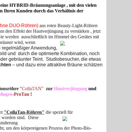
n eine HYBRID-Bräunungsanlage , mit den vielen
en Ihren Kunden durch das Verhältnis der
ohne DUO-Röhren)
aus roten Beauty-Light-Röhren
 den Effekt der Hautverjüngung zu verstärken , jetzt
 werden ausschließlich im Himmel des Gerätes mit
bräuner wird, wenn
ei regelmäßiger Anwendung,
ld und durch die optimierte Kombination, noch
der gebräunter Teint. Studiobesucher, die etwas
chten
– und dazu eine attraktive Bräune schätzen
ionsröhre
"
CollaTAN"
zur
Hautverjüngung
und
llagen
-
ProTan
!
et
"CollaTan-Röhren"
die speziell für
 worden sind. Diese
utalterung
ht, um den körpereigenen Prozess der Photo-Bio-