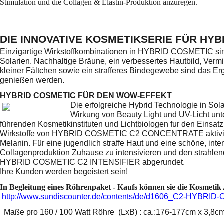
Stimulation und die Collagen & Elastin-Produktion anzuregen.
DIE INNOVATIVE KOSMETIKSERIE FÜR HYB
Einzigartige Wirkstoffkombinationen in HYBRID COSMETIC sind 
Solarien. Nachhaltige Bräune, ein verbessertes Hautbild,
Vermi
kleiner Fältchen sowie ein strafferes Bindegewebe sind das Er
genießen werden.
HYBRID COSMETIC FÜR DEN WOW-EFFEKT
Die erfolgreiche Hybrid Technologie in Sol
Wirkung von Beauty Light und UV-Licht u
führenden Kosmetikinstituten und Lichtbiologen fur den Einsatz
Wirkstoffe von HYBRID COSMETIC C2 CONCENTRATE aktiviere
Melanin. Für eine jugendlich straffe Haut und eine schöne, inte
Collagenproduktion Zuhause zu intensivieren und den strahlende
HYBRID COSMETIC C2 INTENSIFIER abgerundet.
Ihre Kunden werden begeistert sein!
In Begleitung eines Röhrenpaket - Kaufs können sie die Kosmetik 
http://www.sundiscounter.de/contents/de/d1606_C2-HYBRID
Maße pro 160 / 100 Watt Röhre (LxB) : ca.:176-177cm x 3,8