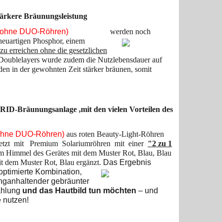
stärkere Bräunungsleistung
(ohne DUO-Röhren)
werden noch
neuartigen Phosphor, einem
u erreichen ohne die gesetzlichen
Doublelayers wurde zudem die Nutzlebensdauer auf
den in der gewohnten Zeit stärker bräunen, somit
RID-Bräunungsanlage ,mit den vielen Vorteilen des
ohne DUO-Röhren)
aus roten Beauty-Light-Röhren
etzt mit Premium Solariumröhren mit einer
"2 zu 1
 Himmel des Gerätes mit dem Muster Rot, Blau, Blau
t dem Muster Rot, Blau ergänzt.
Das
Ergebnis
optimierte Kombination,
anganhaltender gebräunter
rahlung
und das Hautbild tun möchten
– und
 nutzen!