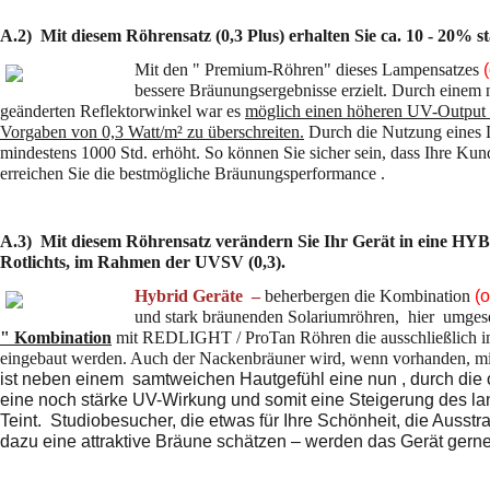
A.2) Mit diesem Röhrensatz (0,3 Plus) erhalten Sie ca. 10 - 20% 
Mit den " Premium-Röhren" dieses Lampensatzes
bessere
Bräunungsergebnisse erzielt. Durch einem 
geänderten Reflektorwinkel war es
möglich einen höheren UV-Output z
Vorgaben von 0,3 Watt/m² zu überschreiten.
Durch die Nutzung eines 
mindestens 1000 Std. erhöht. So können Sie sicher sein, dass Ihre Kun
erreichen Sie die bestmögliche Bräunungsperformance .
A.3) Mit diesem Röhrensatz verändern Sie Ihr Gerät in eine HYB
Rotlichts, im Rahmen der UVSV (0,3).
Hybrid Geräte –
beherbergen die Kombination
(
und stark bräunenden Solariumröhren,
hier umges
" Kombination
mit REDLIGHT / ProTan Röhren die ausschließlich im
eingebaut werden. Auch der Nackenbräuner wird, wenn vorhanden, mi
ist neben einem samtweichen Hautgefühl eine nun , durch die 
eine noch stärke UV-Wirkung und somit eine Steigerung des l
Teint. Studiobesucher, die etwas für Ihre Schönheit, die Ausst
dazu eine attraktive Bräune schätzen – werden das Gerät gerne