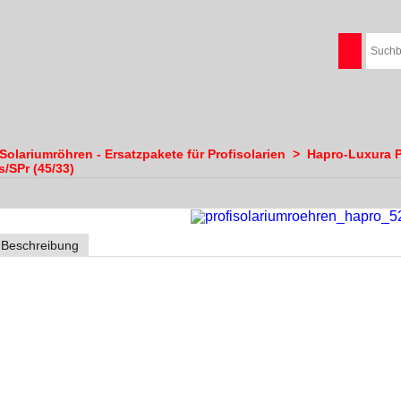
olariumröhren - Ersatzpakete für Profisolarien
>
Hapro-Luxura P
/SPr (45/33)
Beschreibung
Hapro 520/530XLc intensive plus 180/
100/25 Watt
Lampensatz 45/33