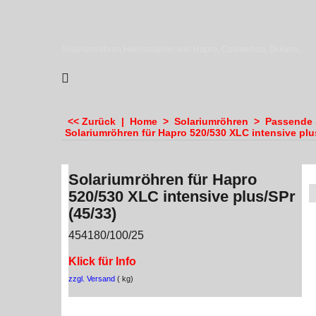
sundiscounter
Solariumröhren,Heimsolarien von Hapro, Cosmedico, Dr.Kern, Megasun & Ergoline
<< Zurück
|
Home
>
Solariumröhren
>
Passende S
Solariumröhren für Hapro 520/530 XLC intensive plus
Solariumröhren für Hapro
520/530 XLC intensive plus/SPr
(45/33)
454180/100/25
Klick für Info
zzgl. Versand
kg