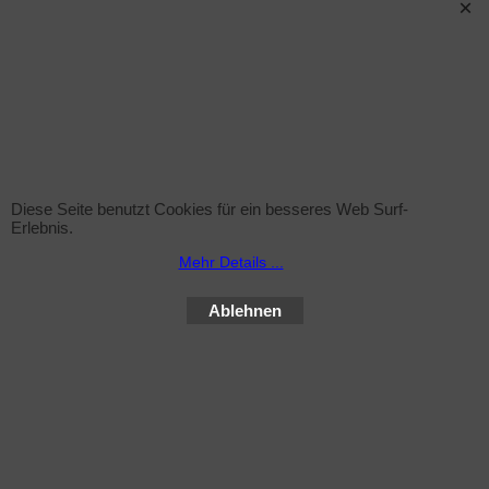
Sprühflasche (leer)
zzgl. Versand
Sprühflasche inkl. Sprühkopf , 1Liter ohne Inhalt
Diese Seite benutzt Cookies für ein besseres Web Surf-
Erlebnis.
Mehr Infos
Mehr Details ...
Ablehnen
WebShop erstellt mit ShopFactory Shop Software.