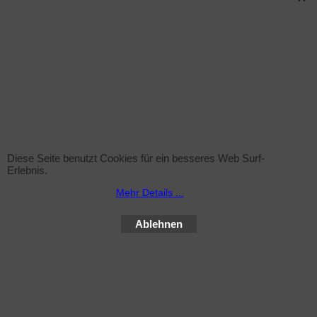
Sprühflasche (leer)
zzgl. Versand
Sprühflasche inkl. Sprühkopf , 1Liter ohne Inhalt
Diese Seite benutzt Cookies für ein besseres Web Surf-
Erlebnis.
Mehr Infos
Mehr Details ...
Ablehnen
WebShop erstellt mit ShopFactory Shop Software.