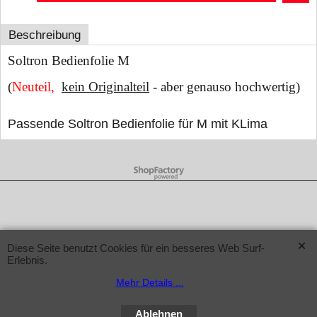
Beschreibung
Soltron Bedienfolie M
(
Neuteil,
kein Originalteil
- aber genauso hochwertig)
Passende Soltron Bedienfolie für M mit KLima
WebShop erstellt mit ShopFactory Shop Software.
Diese Seite benutzt Cookies für ein besseres Web Surf-
Erlebnis.
Mehr Details ...
Ablehnen