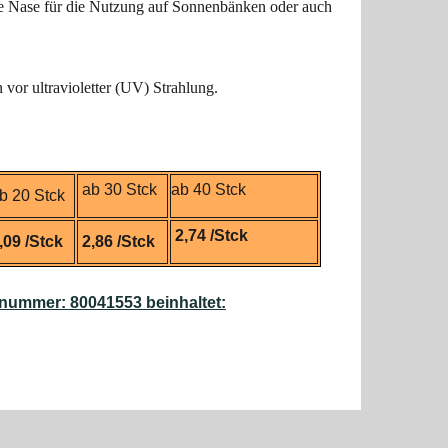
die Nase für die Nutzung auf Sonnenbänken oder auch
vor ultravioletter (UV) Strahlung.
ab 30 Stck
ab 40 Stck
b 20 Stck
2,74 /Stck
,09 /Stck
2,86 /Stck
lnummer: 80041553 beinhaltet: