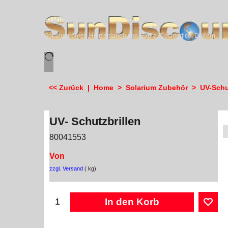
sundiscounter
Solariumröhren,Heimsolarien von Hapro, Cosmedico, Dr.Kern, Megasun & Ergoline
<< Zurück
|
Home
>
Solarium Zubehör
>
UV-Schu
UV- Schutzbrillen
80041553
Von
zzgl. Versand
kg
In den Korb