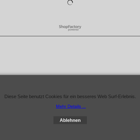
WebShop erstellt mit
ShopFactory Shop
Software.
Diese Seite benutzt Cookies für ein besseres Web Surf-Erlebnis.
Mehr Details ...
Ablehnen