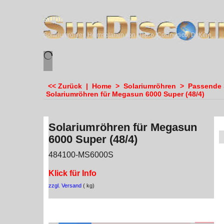
sundiscounter
Solariumröhren,Heimsolarien von Hapro, Cosmedico, Dr.Kern, Megasun & Ergoline
<< Zurück
|
Home
>
Solariumröhren
>
Passende S
Solariumröhren für Megasun 6000 Super (48/4)
Solariumröhren für Megasun
6000 Super (48/4)
484100-MS6000S
Klick für Info
zzgl. Versand
kg