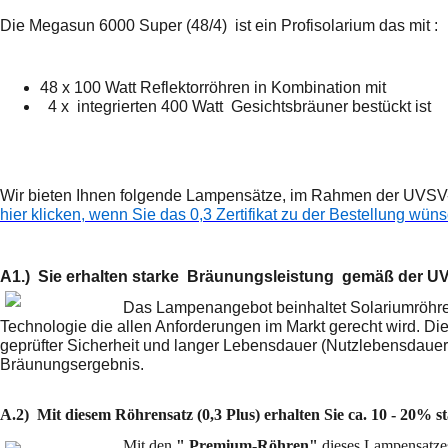
Die Megasun 6000 Super (48/4) ist ein Profisolarium das mit :
48 x 100 Watt Reflektorröhren in Kombination mit
4 x integrierten 400 Watt Gesichtsbräuner
bestückt ist
Wir bieten Ihnen folgende Lampensätze, im Rahmen der UVSV-
hier klicken, wenn Sie das 0,3 Zertifikat zu der Bestellung wüns
A1.) Sie erhalten starke Bräunungsleistung gemäß der U
Das Lampenangebot beinhaltet Solariumröhre
Technologie die allen Anforderungen im Markt gerecht wird. Di
geprüfter Sicherheit und langer Lebensdauer (Nutzlebensdauer 
Bräunungsergebnis.
A.2) Mit diesem Röhrensatz (0,3 Plus) erhalten Sie ca. 10 - 20% 
Mit den
" Premium-Röhren"
dieses Lampensatze