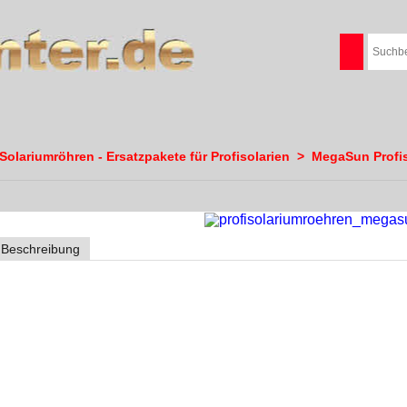
olariumröhren - Ersatzpakete für Profisolarien
>
MegaSun Profis
Beschreibung
Megasun 6000 "
Super
"
Lampensatz 48/4