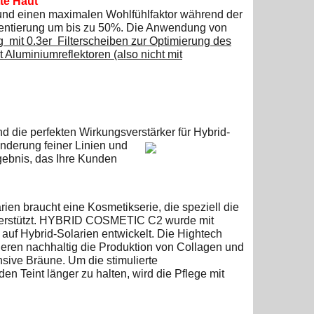
tte Haut
 und einen maximalen Wohlfühlfaktor während der
mentierung um bis zu 50%. Die Anwendung von
g mit 0.3er Filterscheiben zur Optimierung des
t Aluminiumreflektoren (also nicht mit
die perfekten Wirkungsverstärker für Hybrid-
nderung feiner Linien und
gebnis, das Ihre Kunden
arien braucht eine Kosmetikserie, die
speziell die
nterstützt. HYBRID COSMETIC C2 wurde mit
 auf Hybrid-Solarien entwickelt. Die Hightech
n nachhaltig die Produktion von Collagen und
nsive Bräune. Um die stimulierte
n Teint länger zu halten, wird die Pflege mit