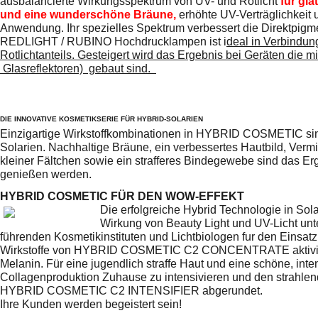
ausbalancierte Wirkungsspektrum von UV- und Rotlicht
für gla
und eine wunderschöne Bräune,
erhöhte UV-Verträglichkeit
Anwendung. Ihr spezielles Spektrum verbessert die Direktpig
REDLIGHT / RUBINO Hochdrucklampen ist i
deal in Verbindun
Rotlichtanteils. Gesteigert wird das Ergebnis bei Geräten die mi
Glasreflektoren) gebaut sind.
DIE INNOVATIVE KOSMETIKSERIE FÜR HYBRID-SOLARIEN
Einzigartige Wirkstoffkombinationen in HYBRID COSMETIC sind 
Solarien. Nachhaltige Bräune, ein verbessertes Hautbild,
Vermi
kleiner Fältchen sowie ein strafferes Bindegewebe sind das Er
genießen werden.
HYBRID COSMETIC FÜR DEN WOW-EFFEKT
Die erfolgreiche Hybrid Technologie in Sol
Wirkung von Beauty Light und UV-Licht u
führenden Kosmetikinstituten und Lichtbiologen fur den Einsatz
Wirkstoffe von HYBRID COSMETIC C2 CONCENTRATE aktiviere
Melanin. Für eine jugendlich straffe Haut und eine schöne, inte
Collagenproduktion Zuhause zu intensivieren und den strahlende
HYBRID COSMETIC C2 INTENSIFIER abgerundet.
Ihre Kunden werden begeistert sein!