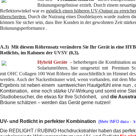
Bräunungsergebnisse erzielt. Durch einem neuarti
Reflektorwinkel war es
möglich einen höheren UV-Output zu erreichen
überschreiten.
Durch die Nutzung eines Doublelayers wurde zudem die 
können Sie sicher sein, dass Ihre Kunden in der gewohnten Zeit stärker
Bräunungsperformance .
A.3) Mit diesem Röhrensatz verändern Sie Ihr Gerät in eine HYB
Rotlichts, im Rahmen der UVSV (0,3).
Hybrid Geräte –
beherbergen die Kombination au
Solariumröhren,
hier umgesetzt mit Premium So
mit OHC Collagen 100 Watt Röhren die ausschließlich im Himmel des 
werden. Auch der Nackenbräuner wird, wenn vorhanden, mit dem Mus
Ergebnis ist neben einem samtweichen Hautgefühl eine nun , d
Kombination, eine noch stärke UV-Wirkung und somit eine Stei
Studiobesucher, die etwas für Ihre Schönheit,
und
die Ausstr
Bräune schätzen – werden das Gerät gerne nutzen!
UV- und Rotlicht in perfekter Kombination
(Mehr INFO dazu - kl
Die REDLIGHT / RUBINO Hochdruckstrahler haben das perfek