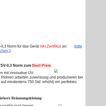
0,3 Norm für das Gerät
inkl.Zertifikat
an:
(bitte
chen !)
VSV-0,3 Norm
zum
Best-Preis.
n mit innovative UV-
e Röhren arbeiten zuverlässig und produzieren bei
auf mindestens 750 Std. erhöht) ein perfektes
stärkere Bräunungsleistung
s werden noch bessere