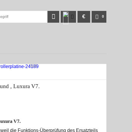
€
0
 und , Luxura V7.
Luxura V7.
weil die Funktions-Überprüfung des Ersatzteils