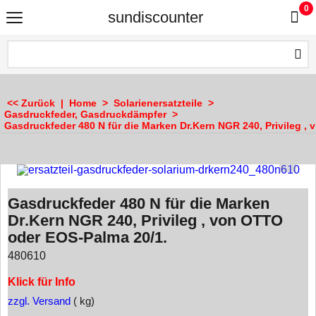
0
sundiscounter
<< Zurück
|
Home
>
Solarienersatzteile
>
Gasdruckfeder, Gasdruckdämpfer
>
Gasdruckfeder 480 N für die Marken Dr.Kern NGR 240, Privileg ,
Gasdruckfeder 480 N für die Marken
Dr.Kern NGR 240, Privileg , von OTTO
oder EOS-Palma 20/1.
480610
Klick für Info
zzgl. Versand
kg