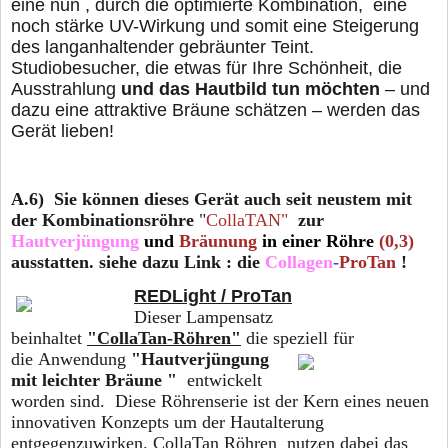
eine nun , durch die optimierte Kombination, eine
noch stärke UV-Wirkung und somit eine Steigerung
des langanhaltender gebräunter Teint.
Studiobesucher, die etwas für Ihre Schönheit, die
Ausstrahlung
und das Hautbild tun möchten
– und
dazu eine attraktive Bräune schätzen – werden das
Gerät lieben!
A.6) Sie können dieses Gerät auch seit neustem mit
der
Kombinationsröhre
"
CollaTAN"
zur
Hautverjüngung
und
Bräunung
in einer Röhre
(0,3)
ausstatten. siehe dazu Link : die
Collagen
-
ProTan
!
REDLight / ProTan
Dieser Lampensatz
beinhaltet
"CollaTan-Röhren"
die speziell für
die Anwendung
"Hautverjüngung
mit leichter Bräune "
entwickelt
worden sind. Diese Röhrenserie ist der Kern eines neuen
innovativen Konzepts um der Hautalterung
entgegenzuwirken. CollaTan Röhren nutzen dabei das