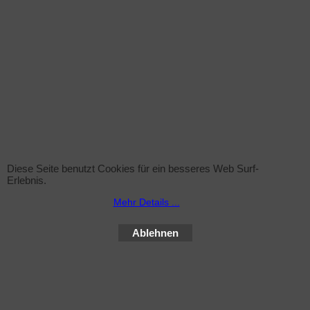
Anlage.
Verwandte Produkte
Diese Seite benutzt Cookies für ein besseres Web Surf-
Erlebnis.
Mehr Details ...
Sprühflasche (leer)
zzgl. Versand
Ablehnen
Sprühflasche inkl. Sprühkopf , 1Liter ohne Inhalt
Mehr Infos