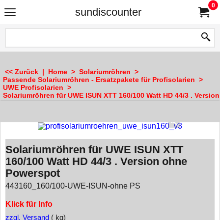
0
sundiscounter
<< Zurück
|
Home
>
Solariumröhren
>
Passende Solariumröhren - Ersatzpakete für Profisolarien
>
UWE Profisolarien
>
Solariumröhren für UWE ISUN XTT 160/100 Watt HD 44/3 . Versio
Solariumröhren für UWE ISUN XTT
160/100 Watt HD 44/3 . Version ohne
Powerspot
443160_160/100-UWE-ISUN-ohne PS
Klick für Info
zzgl. Versand
kg