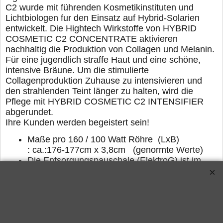
C2 wurde mit führenden Kosmetikinstituten und
Lichtbiologen fur den Einsatz auf Hybrid-Solarien
entwickelt. Die Hightech Wirkstoffe von HYBRID
COSMETIC C2 CONCENTRATE aktivieren
nachhaltig die Produktion von Collagen und Melanin.
Für eine jugendlich straffe Haut und eine schöne,
intensive Bräune. Um die stimulierte
Collagenproduktion Zuhause zu intensivieren und
den strahlenden Teint länger zu halten, wird die
Pflege mit HYBRID COSMETIC C2 INTENSIFIER
abgerundet.
Ihre Kunden werden begeistert sein!
Maße pro 160 / 100 Watt Röhre (LxB)
: ca.:176-177cm x 3,8cm (genormte Werte)
Die Entsorgungspauschale (ElektroG) ist im
Preis enthalten
LieferZertifikateeeeung: ca. 3-5 Arbeitstage
nach Zahlungseingang.
Alle Daten sind ohne Gewähr, überprüfen Sie
bitte die Angaben vor der Bestellung mit Ihrer