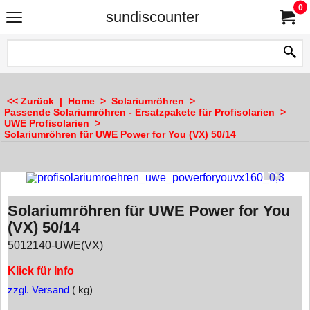
0
sundiscounter
<< Zurück
|
Home
>
Solariumröhren
>
Passende Solariumröhren - Ersatzpakete für Profisolarien
>
UWE Profisolarien
>
Solariumröhren für UWE Power for You (VX) 50/14
Solariumröhren für UWE Power for You
(VX) 50/14
5012140-UWE(VX)
Klick für Info
zzgl. Versand
kg