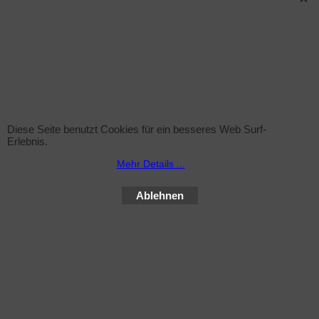
Sprühflasche (leer)
zzgl. Versand
Sprühflasche inkl. Sprühkopf , 1Liter ohne Inhalt
Diese Seite benutzt Cookies für ein besseres Web Surf-
Erlebnis.
Mehr Infos
Mehr Details ...
Ablehnen
WebShop erstellt mit ShopFactory Shop Software.