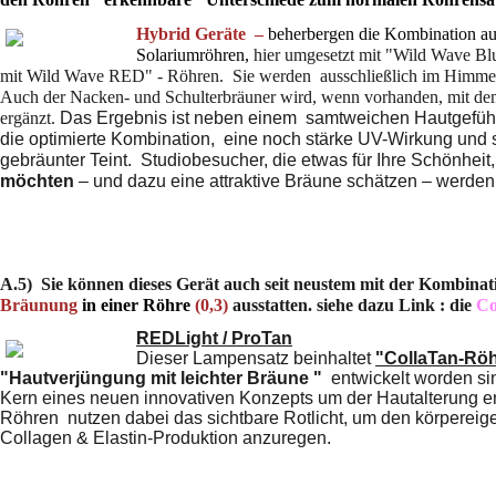
Hybrid Geräte –
beherbergen die Kombination au
Solariumröhren,
hier umgesetzt mit "Wild Wave Bl
mit Wild Wave RED" - Röhren. Sie werden ausschließlich im Himmel 
Auch der Nacken- und Schulterbräuner
wird, wenn vorhanden, mit de
ergänzt.
Das Ergebnis ist neben einem samtweichen Hautgefühl
die optimierte Kombination, eine noch stärke UV-Wirkung und 
gebräunter Teint. Studiobesucher, die etwas für Ihre Schönheit
möchten
– und dazu eine attraktive Bräune schätzen – werden 
A.5) Sie können dieses Gerät auch seit neustem mit der
Kombinat
Bräunung
in einer Röhre
(0,3)
ausstatten. siehe dazu Link : die
Co
REDLight / ProTan
Dieser Lampensatz beinhaltet
"CollaTan-Rö
"Hautverjüngung mit leichter Bräune "
entwickelt worden sin
Kern eines neuen innovativen Konzepts um der Hautalterung 
Röhren nutzen dabei das sichtbare Rotlicht, um den körpereig
Collagen & Elastin-Produktion anzuregen.