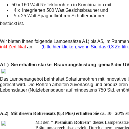
50 x 160 Watt Reflektorröhren in Kombination mit
4 x integrierten 500 Watt Gesichtsbräuner und
5 x 25 Watt Spaghettiröhren Schulterbräuner
bestückt ist.
Wir bieten Ihnen folgende Lampensätze A1) bis A5, im Rahmen
inkl.Zertifikat
an:
(bitte hier klicken, wenn Sie das 0,3 Zertif
A1.) Sie erhalten starke Bräunungsleistung gemäß der U
Das Lampenangebot beinhaltet Solariumröhren mit innovative 
gerecht wird. Die Röhren arbeiten zuverlässig und produzieren 
Lebensdauer (Nutzlebensdauer auf mindestens 750 Std. erhöht
A.2) Mit diesem Röhrensatz (0,3 Plus) erhalten Sie ca. 10 - 20% 
Mit den
" Premium-Röhren"
dieses Lampensatze
Bräunungsergebnisse erzielt. Durch einem neuarti