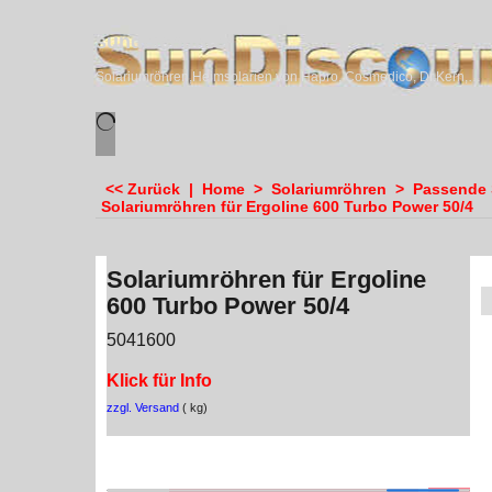
sundiscounter
Solariumröhren,Heimsolarien von Hapro, Cosmedico, Dr.Kern, Megasun & Ergoline
<< Zurück
|
Home
>
Solariumröhren
>
Passende S
Solariumröhren für Ergoline 600 Turbo Power 50/4
Solariumröhren für Ergoline
600 Turbo Power 50/4
5041600
Klick für Info
zzgl. Versand
kg