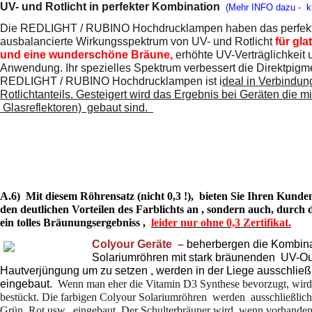
UV- und Rotlicht in perfekter Kombination
(Mehr INFO dazu - kl
Die REDLIGHT / RUBINO Hochdrucklampen haben das perfek
ausbalancierte Wirkungsspektrum von UV- und Rotlicht
für gla
und eine wunderschöne Bräune,
erhöhte UV-Verträglichkeit
Anwendung. Ihr spezielles Spektrum verbessert die Direktpig
REDLIGHT / RUBINO Hochdrucklampen ist i
deal in Verbindun
Rotlichtanteils. Gesteigert wird das Ergebnis bei Geräten die mi
Glasreflektoren) gebaut sind.
A.6)
Mit diesem
Röhrensatz (nicht 0,3 !), bieten Sie Ihren Kund
den deutlichen Vorteilen des Farblichts an , sondern auch, dur
ein tolles Bräunungsergebniss ,
leider nur ohne 0,3 Zertifikat.
C
olyour Geräte –
beherbergen die Kombina
Solariumröhren mit stark bräunenden UV-Outp
Hautverjüngung um zu setzen , werden in der Liege ausschließl
eingebaut.
Wenn man eher die Vitamin D3 Synthese bevorzugt, wird 
bestückt. Die farbigen Colyour Solariumröhren werden ausschließlic
Grün, Rot usw.. eingebaut. Der Schulterbräuner wird, wenn vorhanden