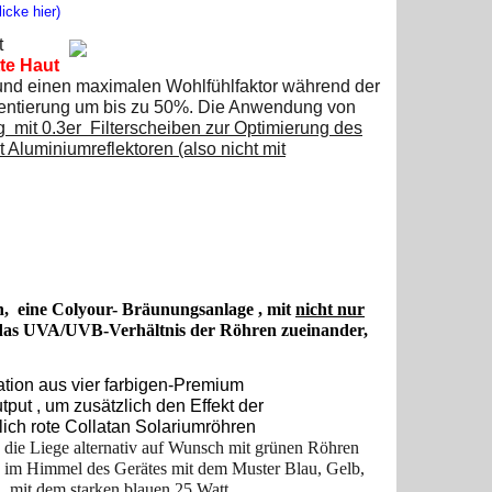
icke hier)
t
tte Haut
 und einen maximalen Wohlfühlfaktor während der
mentierung um bis zu 50%. Die Anwendung von
g mit 0.3er Filterscheiben zur Optimierung des
t Aluminiumreflektoren (also nicht mit
en, eine Colyour- Bräunungsanlage , mit
nicht nur
ch das UVA/UVB-Verhältnis der Röhren zueinander,
tion aus vier farbigen-Premium
ut , um zusätzlich den Effekt der
ich rote Collatan Solariumröhren
die Liege alternativ auf Wunsch mit grünen Röhren
h im Himmel des Gerätes mit dem Muster Blau, Gelb,
, mit dem starken blauen 25 Watt