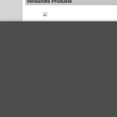
Verwandte Produkte
Sprühflasche (leer)
zzgl. Versand
Sprühflasche inkl. Sprühkopf , 1Liter ohne Inhalt
Mehr Infos