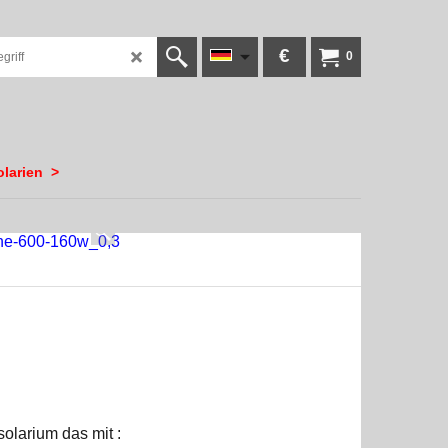
€
0
olarien
>
solarium das mit :