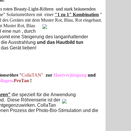
s roten Beauty-Light-Röhren und stark bräunenden
ue" Solariumröhren mit einer
"1 zu 1" Kombination
"
des Gerätes mit dem Muster Rot, Blau, Rot
eingebaut.
m Muster Rot, Blau
 eine nun , durch
somit eine Steigerung des langanhaltender
, die Ausstrahlung
und das Hautbild tun
das Gerät lieben!
ionsröhre
"
CollaTAN"
zur
Hautverjüngung
und
llagen
-
ProTan
!
hren"
die speziell für die Anwendung
d. Diese Röhrenserie ist der
entgegenzuwirken. CollaTan
enen Prozess der Photo-Bio-Stimulation und die