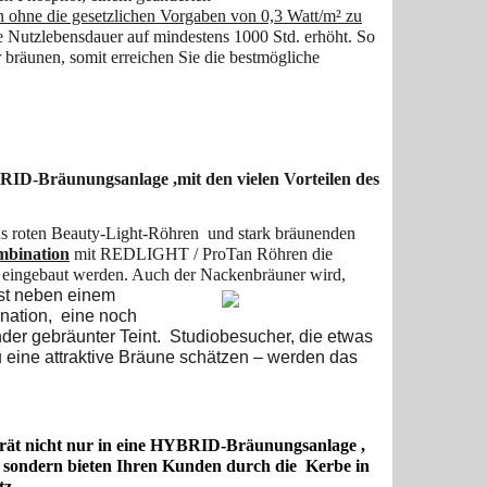
 ohne die gesetzlichen Vorgaben von 0,3 Watt/m² zu
Nutzlebensdauer auf mindestens 1000 Std. erhöht. So
 bräunen, somit erreichen Sie die bestmögliche
RID-Bräunungsanlage ,mit den vielen Vorteilen des
s roten Beauty-Light-Röhren und stark bräunenden
mbination
mit REDLIGHT / ProTan Röhren die
u eingebaut werden. Auch der Nackenbräuner wird,
st neben einem
nation, eine noch
der gebräunter Teint. Studiobesucher, die etwas
 eine attraktive Bräune schätzen – werden das
erät nicht nur in eine HYBRID-Bräunungsanlage ,
) sondern bieten Ihren Kunden durch die Kerbe in
z.