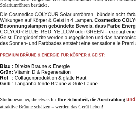
Solariumröhren bestückt .
Die Cosmedico COLYOUR Solariumröhren bündeln acht farbs
Wirkungen auf Körper & Geist in 4 Lampen.
Cosmedico COLYO
Besonnungslampen gebündelte Beweis, dass Farbe Energi
COLYOUR BLUE, RED, YELLOW oder GREEN – erzeugt eine un
Geist. Energiedefizite werden ausgeglichen und das harmonisc
des Sonnen- und Farbbades entsteht eine sensationelle Prem
PREMIUM BRÄUNE & ENERGIE FÜR KÖRPER & GEIST:
Blau :
Direkte Bräune & Energie
Grün:
Vitamin D & Regeneration
Rot :
Collagenproduktion & glatte Haut
Gelb :
Langanhaltende Bräune & Gute Laune.
Studiobesucher, die etwas für
Ihre Schönheit, die Ausstrahlung
und
attraktive Bräune schätzen – werden das Gerät lieben!