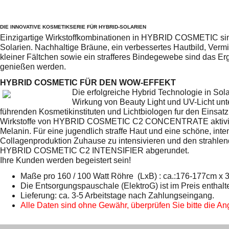
DIE INNOVATIVE KOSMETIKSERIE FÜR HYBRID-SOLARIEN
Einzigartige Wirkstoffkombinationen in HYBRID COSMETIC sind 
Solarien. Nachhaltige Bräune, ein verbessertes Hautbild,
Vermi
kleiner Fältchen sowie ein strafferes Bindegewebe sind das Er
genießen werden.
HYBRID COSMETIC FÜR DEN WOW-EFFEKT
Die erfolgreiche Hybrid Technologie in Sol
Wirkung von Beauty Light und UV-Licht u
führenden Kosmetikinstituten und Lichtbiologen fur den Einsatz
Wirkstoffe von HYBRID COSMETIC C2 CONCENTRATE aktiviere
Melanin. Für eine jugendlich straffe Haut und eine schöne, inte
Collagenproduktion Zuhause zu intensivieren und den strahlende
HYBRID COSMETIC C2 INTENSIFIER abgerundet.
Ihre Kunden werden begeistert sein!
Maße pro 160 / 100 Watt Röhre (LxB) : ca.:176-177cm x
Die Entsorgungspauschale (ElektroG) ist im Preis enthalt
Lieferung: ca. 3-5 Arbeitstage nach Zahlungseingang.
Alle Daten sind ohne Gewähr, überprüfen Sie bitte die Ang