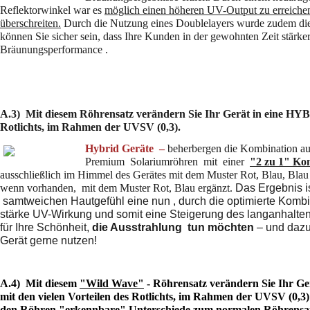
Reflektorwinkel war es
möglich einen höheren UV-Output zu erreichen
überschreiten.
Durch die Nutzung eines Doublelayers wurde zudem die 
können Sie sicher sein, dass Ihre Kunden in der gewohnten Zeit stärker
Bräunungsperformance .
A.3) Mit diesem Röhrensatz verändern Sie Ihr Gerät in eine HYB
Rotlichts, im Rahmen der UVSV (0,3).
Hybrid Geräte –
beherbergen die Kombination au
Premium Solariumröhren mit einer
"2 zu 1" Ko
ausschließlich im Himmel des Gerätes mit dem Muster Rot, Blau, Bla
wenn vorhanden, mit dem Muster Rot, Blau ergänzt.
Das Ergebnis i
samtweichen Hautgefühl eine nun , durch die optimierte Kombi
stärke UV-Wirkung und somit eine Steigerung des langanhalten
für Ihre Schönheit,
die Ausstrahlung
tun möchten
– und dazu
Gerät gerne nutzen!
A.4) Mit diesem
"Wild Wave"
- Röhrensatz verändern Sie Ihr G
mit den vielen Vorteilen des Rotlichts, im Rahmen der UVSV (0,3
den Röhren "erkennbare" Unterschiede zum normalen Röhrensat