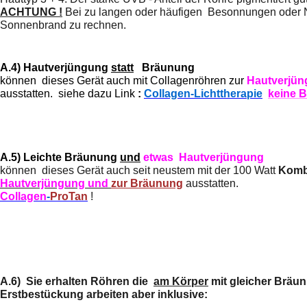
ACHTUNG !
Bei zu langen oder häufigen Besonnungen oder 
Sonnenbrand zu rechnen.
A.4) Hautverjüngung
statt
Bräu
können dieses Gerät auch mit Collagenröhren zur
Hautverjü
ausstatten. siehe dazu Link
:
Collagen-Lichttherapie
keine 
A.5)
Leichte Bräunung
und
etwas Hautverjüngung
können dieses Gerät auch seit neustem mit der 100 Watt
Komb
Hautverjüngung und
zur Bräunung
ausst
Collagen
-
ProTan
!
A.6)
Sie erhalten Röhren die
am Körper
mit gleicher Bräun
Erstbestückung arbeiten aber inklusive: