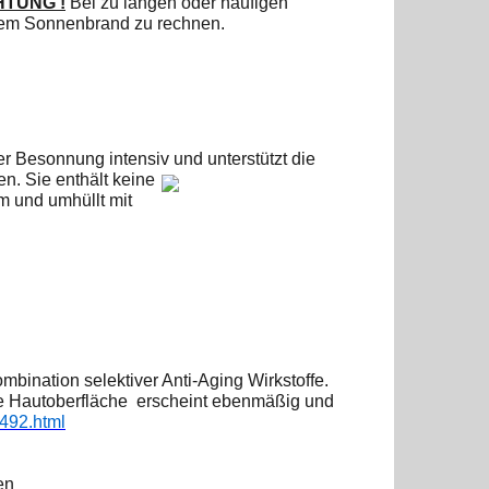
TUNG !
Bei zu langen oder häufigen
rkem Sonnenbrand zu rechnen.
 Besonnung intensiv und unterstützt die
. Sie enthält
keine
lm und umhüllt mit
mbination selektiver Anti-Aging Wirkstoffe.
Die Hautoberfläche
erscheint ebenmäßig und
5492.html
en