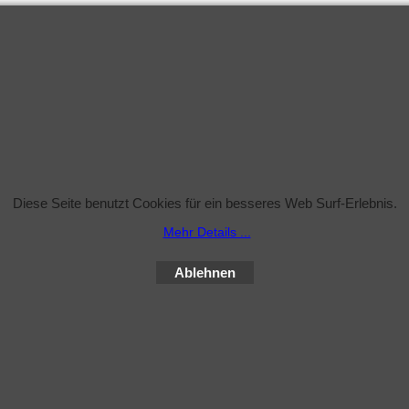
WebShop erstellt mit
ShopFactory Shop
Software.
Diese Seite benutzt Cookies für ein besseres Web Surf-Erlebnis.
Mehr Details ...
Ablehnen