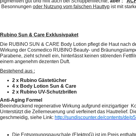
pigmentiert gut und hilft auch bei Schuppenflechte,
aber :
ACH
Besonnungen
oder Nutzung vom falschen Hauttyp
ist mit sta
Rubino Sun & Care Exklusivpaket
Die RUBINO SUN & CARE Body Lotion pflegt die Haut nach der
Wirkung der Cosmedico RUBINO Beauty- und Bräunungslampen
Parabene, zieht schnell ein, hinterlässt keinen störenden Fettfi
einem angenehm dezenten Duft.
Bestehend aus :
2 x Rubino Gästetücher
4 x Body Lotion Sun & Care
2 x Rubino UV-Schutzbrillen
Anti-Aging Formel
Beeindruckend regenerative Wirkung aufgrund einzigartiger
Ko
Unterstützt die
Zellerneuerung und verfeinert das Hautrelief. 
geschmeidig, siehe Link:
http://sundiscounter.de/contents/de/p
D
ie Entsorgungspauschale (ElektroG) ist im Preis enthalt