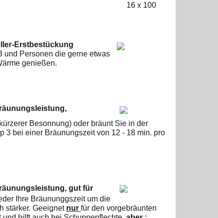
16
x 100
ller-Erstbestückung
 3 und Personen die gerne
etwas
e Wärme genießen.
Bräunungsleistung,
 kürzerer Besonnung) oder
bräunt Sie in der
p 3 bei
einer Bräunungszeit von 12 - 18 min. pro
Bräunungsleistung,
gut für
eder Ihre Bräununggszeit um die
h stärker. Geeignet
nur
für den vorgebräunten
t und hilft auch bei Schuppenflechte,
aber :