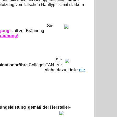
Nutzung vom falschen Hauttyp
ist mit starkem
nung
Sie
ngung
statt
zur Bräunung
Bräunung!
Sie
inationsröhre
CollagenTAN
zur
atten.
siehe dazu Link
:
die
ungsleistung gemäß der Hersteller-