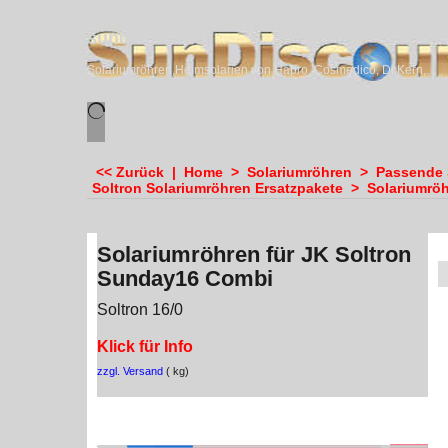
sundiscounter
Solariumröhren,Heimsolarien von Hapro, Cosmedico, Dr.Kern, Megasun & Ergoline
<< Zurück
|
Home
>
Solariumröhren
>
Passende 
Soltron Solariumröhren Ersatzpakete
>
Solariumröh
Solariumröhren für JK Soltron
Sunday16 Combi
Soltron 16/0
Klick für Info
zzgl. Versand
kg