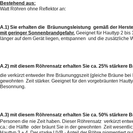
Bestehend aus:
Watt Röhren ohne Reflektor
an:
A.1)
Sie erhalten die Bräunungsleistung gemäß der Herste
mit geringer Sonnenbrandgefahr.
Geeignet für Hauttyp 2 bis
länger
auf dem Gerät liegen, entspannen und die zusätzlich
A.2)
mit diesem Röhrensatz erhalten Sie ca. 25% stärkere 
die verkürzt entweder Ihre Bräununggszeit (gleiche Bräune bei
gewohnten Zeit stärker. Geeignet für den vorgebräunten Hautty
Besonnung.
A.3)
mit diesem Röhrensatz erhalten Sie ca. 50% stärkere 
Personen die nie Zeit haben. Dieser Röhrensatz verkürzt entw
ca.: die Hälfte oder
bräunt Sie in der gewohnten Zeit wesentlic
Hauttyp 3 + 4. Der starke UVB - Anteil der Röhre pigmentiert gu