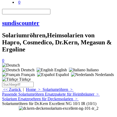
0
sundiscounter
Solariumröhren,Heimsolarien von
Hapro, Cosmedico, Dr.Kern, Megasun &
Ergoline
0
Deutsch
English
Italiano
Français
Español
Nederlands
Türkçe
<< Zurück
|
Home
>
Solariumröhren
>
Passende Solariumröhren Ersatzpakete für Heimbräuner
>
Solarium Ersatzroehren für Deckensolarien
>
Solariumröhren für Dr.Kern Excellent NG 10/1 IR (10/1)