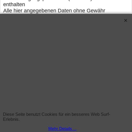
enthalten
Alle hier angegebenen Daten ohne Gewähr
Maße pro Röhre (LxB) : ca.:176-177cm x
3,8cm (genormte Werte)
Lieferung: ca. 3-5 Arbeitstage nach
Zahlungseingang.
Verwandte Produkte
Diese Seite benutzt Cookies für ein besseres Web Surf-
Erlebnis.
Mehr Details ...