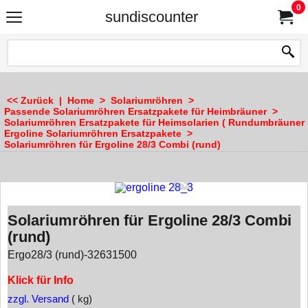
0
sundiscounter
<< Zurück
|
Home
>
Solariumröhren
>
Passende Solariumröhren Ersatzpakete für Heimbräuner
>
Solariumröhren Ersatzpakete für Heimsolarien ( Rundumbräuner 
Ergoline Solariumröhren Ersatzpakete
>
Solariumröhren für Ergoline 28/3 Combi (rund)
Solariumröhren für Ergoline 28/3 Combi
(rund)
Ergo28/3 (rund)-32631500
Klick für Info
zzgl. Versand
kg